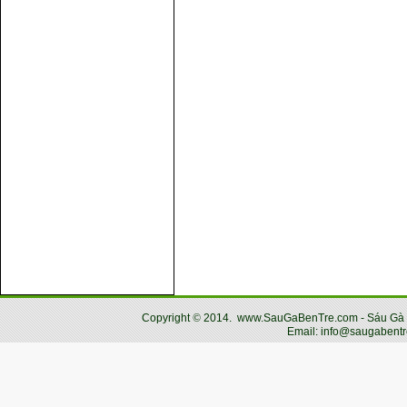
Copyright
©
2014.
www.SauGaBenTre.com - Sáu Gà Bến
Email: info@saugabentr