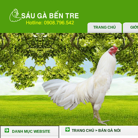
TRANG CHỦ
GIỚ
TRANG CHỦ
>
BÁN GÀ NÒI
DANH MỤC WEBSITE