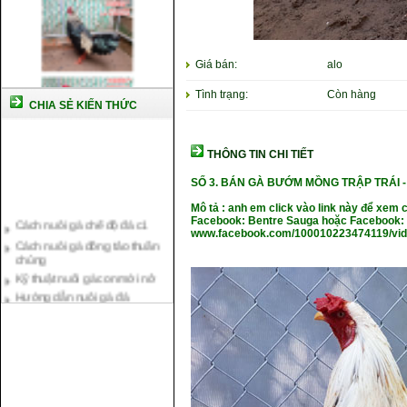
Giá bán:
alo
Tình trạng:
Còn hàng
CHIA SẺ KIẾN THỨC
THÔNG TIN CHI TIẾT
SỐ 3. BÁN GÀ BƯỚM MỒNG TRẬP TRÁI 
Cách nuôi gà chế độ đá c1
Mô tả : anh em click vào link này để xem 
Facebook: Bentre Sauga hoặc Facebook: 
Cách nuôi gà đông tảo thuần
www.facebook.com/100010223474119/vi
chủng
Kỹ thuật nuôi gà con mới nở
Hướng dẫn nuôi gà đá
Tại sao bạn cần biết cách nuôi
gà chọi ?
Cách điều trị bệnh sổ mũi cho
gà