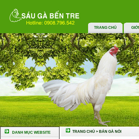
TRANG CHỦ
GIỚ
TRANG CHỦ
>
BÁN GÀ NÒI
DANH MỤC WEBSITE