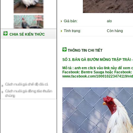
Giá bán:
alo
Tình trạng:
Còn hàng
CHIA SẺ KIẾN THỨC
THÔNG TIN CHI TIẾT
SỐ 3. BÁN GÀ BƯỚM MỒNG TRẬP TRÁI 
Mô tả : anh em click vào link này để xem 
Facebook: Bentre Sauga hoặc Facebook: 
www.facebook.com/100010223474119/vi
Cách nuôi gà chế độ đá c1
Cách nuôi gà đông tảo thuần
chủng
Kỹ thuật nuôi gà con mới nở
Hướng dẫn nuôi gà đá
Tại sao bạn cần biết cách nuôi
gà chọi ?
Cách điều trị bệnh sổ mũi cho
gà