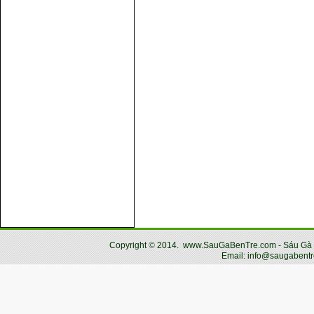
Copyright
©
2014.
www.SauGaBenTre.com - Sáu Gà Bến
Email: info@saugabentr