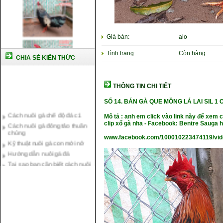
Giá bán:
alo
Tình trạng:
Còn hàng
CHIA SẺ KIẾN THỨC
THÔNG TIN CHI TIẾT
SỐ 14.
BÁN GÀ QUE MỒNG LÁ LAI SIL 1 
Cách nuôi gà chế độ đá c1
Mô tả : anh em click vào link này để xem
Cách nuôi gà đông tảo thuần
clip xổ gà nha - Facebook: Bentre Sauga
chủng
Kỹ thuật nuôi gà con mới nở
www.facebook.com/100010223474119/vi
Hướng dẫn nuôi gà đá
Tại sao bạn cần biết cách nuôi
gà chọi ?
Cách điều trị bệnh sổ mũi cho
gà