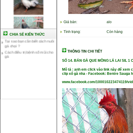
Cách nuôi gà chế độ đá c1
Cách nuôi gà đông tảo thuần
chủng
Giá bán:
alo
Kỹ thuật nuôi gà con mới nở
Hướng dẫn nuôi gà đá
Tình trạng:
Còn hàng
CHIA SẺ KIẾN THỨC
Tại sao bạn cần biết cách nuôi
gà chọi ?
Cách điều trị bệnh sổ mũi cho
THÔNG TIN CHI TIẾT
gà
SỐ 14.
BÁN GÀ QUE MỒNG LÁ LAI SIL 1 
Mô tả : anh em click vào link này để xem
clip xổ gà nha - Facebook: Bentre Sauga
www.facebook.com/100010223474119/vi