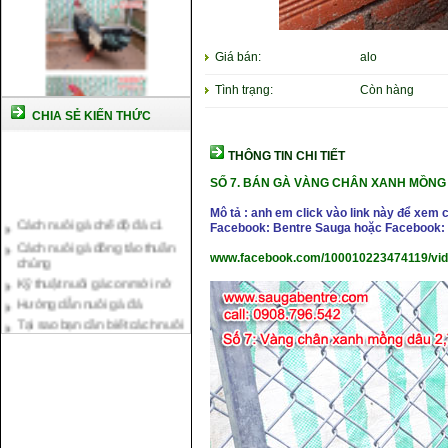
Giá bán:
alo
Tình trạng:
Còn hàng
CHIA SẺ KIẾN THỨC
THÔNG TIN CHI TIẾT
SỐ 7.
BÁN GÀ VÀNG CHÂN XANH MỒNG
Cách nuôi gà chế độ đá c1
Mô tả : anh em click vào link này để xem 
Facebook: Bentre Sauga hoặc Facebook: 
Cách nuôi gà đông tảo thuần
chủng
www.facebook.com/100010223474119/vi
Kỹ thuật nuôi gà con mới nở
Hướng dẫn nuôi gà đá
Tại sao bạn cần biết cách nuôi
gà chọi ?
Cách điều trị bệnh sổ mũi cho
gà