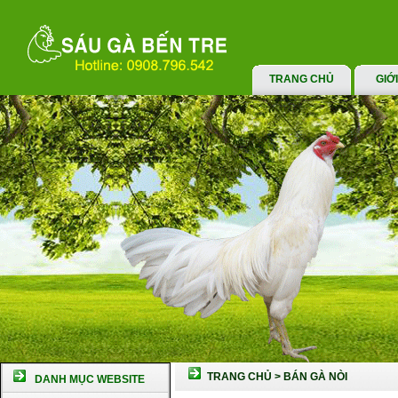
TRANG CHỦ
GIỚ
TRANG CHỦ
>
BÁN GÀ NÒI
DANH MỤC WEBSITE