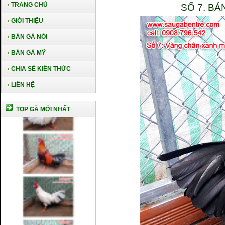
TRANG CHỦ
SỐ 7. B
GIỚI THIỆU
BÁN GÀ NÒI
BÁN GÀ MỸ
CHIA SẺ KIẾN THỨC
LIÊN HỆ
TOP GÀ MỚI NHẤT