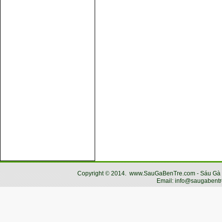
Copyright
©
2014.
www.SauGaBenTre.com - Sáu Gà Bến
Email: info@saugabentr