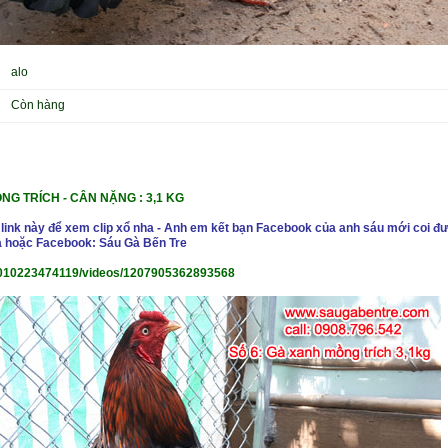
alo
Còn hàng
ỒNG TRÍCH
-
CÂN NẶNG : 3,1 KG
 link này để xem clip xổ nha - Anh em kết bạn Facebook của anh sáu mới coi đư
 hoặc Facebook: Sáu Gà Bến Tre
010223474119/videos/1207905362893568