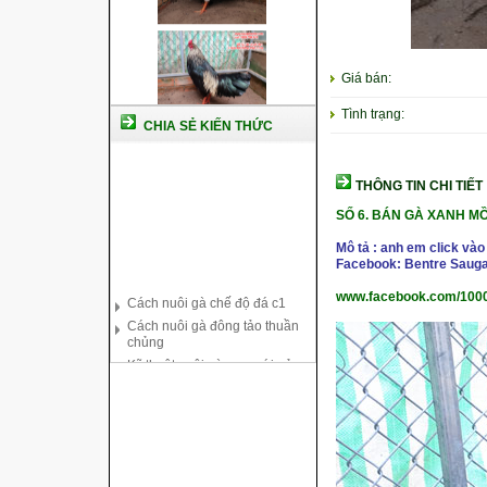
Giá bán:
Tình trạng:
CHIA SẺ KIẾN THỨC
THÔNG TIN CHI TIẾT
SỐ 6.
BÁN GÀ XANH M
Mô tả : anh em click vào
Facebook: Bentre Sauga
Cách nuôi gà chế độ đá c1
Cách nuôi gà đông tảo thuần
www.facebook.com/100
chủng
Kỹ thuật nuôi gà con mới nở
Hướng dẫn nuôi gà đá
Tại sao bạn cần biết cách nuôi
gà chọi ?
Cách điều trị bệnh sổ mũi cho
gà