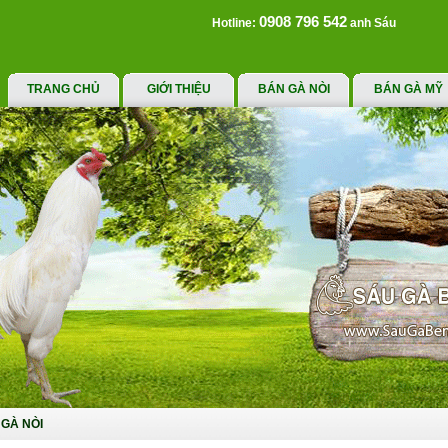
0908 796 542
Hotline:
anh Sáu
TRANG CHỦ
GIỚI THIỆU
BÁN GÀ NÒI
BÁN GÀ MỸ
GÀ NÒI