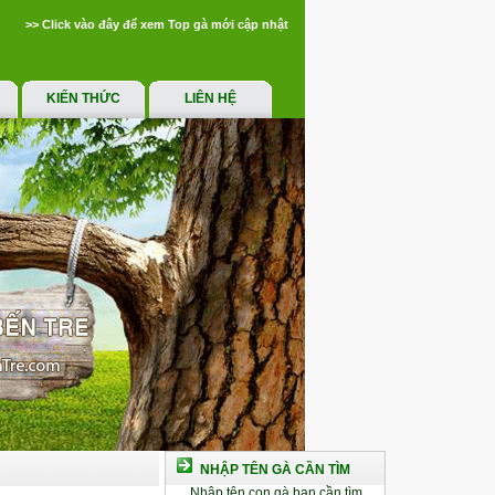
>> Click vào đây để xem Top gà mới cập nhật
KIẾN THỨC
LIÊN HỆ
NHẬP TÊN GÀ CẦN TÌM
Nhập tên con gà bạn cần tìm