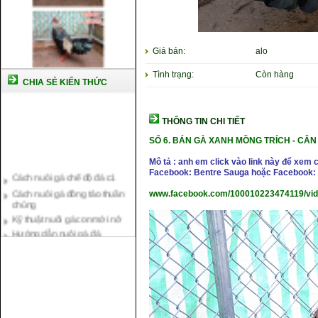
Giá bán:
alo
Tình trạng:
Còn hàng
CHIA SẺ KIẾN THỨC
THÔNG TIN CHI TIẾT
SỐ 6.
BÁN GÀ XANH MỒNG TRÍCH
-
CÂN 
Mô tả : anh em click vào link này để xem 
Cách nuôi gà chế độ đá c1
Facebook: Bentre Sauga hoặc Facebook: 
Cách nuôi gà đông tảo thuần
chủng
www.facebook.com/100010223474119/vi
Kỹ thuật nuôi gà con mới nở
Hướng dẫn nuôi gà đá
Tại sao bạn cần biết cách nuôi
gà chọi ?
Cách điều trị bệnh sổ mũi cho
gà