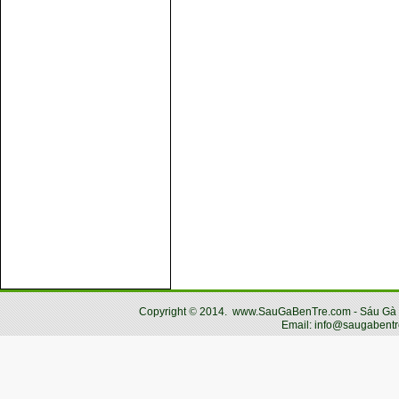
Copyright
©
2014.
www.SauGaBenTre.com - Sáu Gà Bến
Email: info@saugabentr