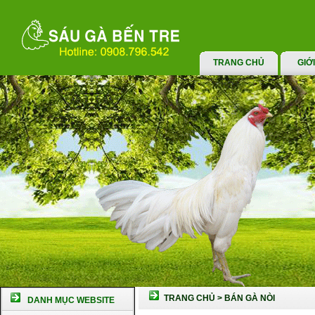
TRANG CHỦ
GIỚ
TRANG CHỦ
>
BÁN GÀ NÒI
DANH MỤC WEBSITE