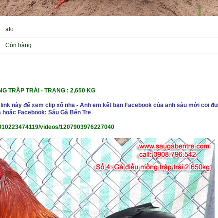
alo
Còn hàng
G TRẬP TRÁI - TRẠNG : 2,650 KG
 link này để xem clip xổ nha - Anh em kết bạn Facebook của anh sáu mới coi đư
 hoặc Facebook: Sáu Gà Bến Tre
010223474119/videos/1207903976227040