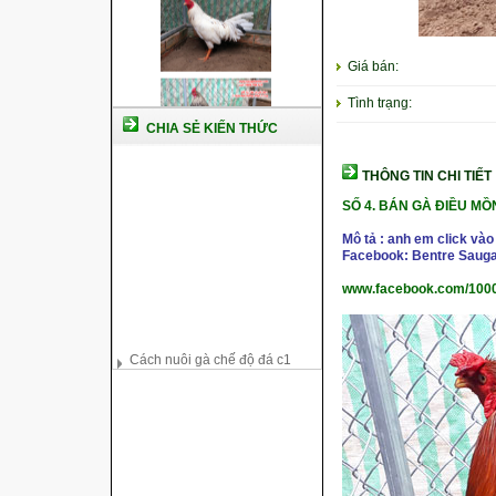
Giá bán:
Tình trạng:
CHIA SẺ KIẾN THỨC
THÔNG TIN CHI TIẾT
SỐ 4. BÁN GÀ ĐIỀU MỒN
Mô tả : anh em click vào
Facebook: Bentre Sauga
www.facebook.com/100
Cách nuôi gà chế độ đá c1
Cách nuôi gà đông tảo thuần
chủng
Kỹ thuật nuôi gà con mới nở
Hướng dẫn nuôi gà đá
Tại sao bạn cần biết cách nuôi
gà chọi ?
Cách điều trị bệnh sổ mũi cho