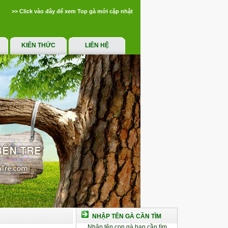
>> Click vào đây để xem Top gà mới cập nhật
KIẾN THỨC
LIÊN HỆ
NHẬP TÊN GÀ CẦN TÌM
Nhập tên con gà bạn cần tìm