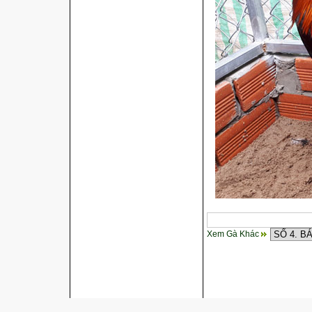
gà
Xem Gà Khác