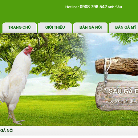
0908 796 542
Hotline:
anh Sáu
TRANG CHỦ
GIỚI THIỆU
BÁN GÀ NÒI
BÁN GÀ MỸ
GÀ NÒI