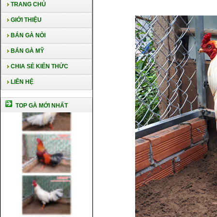
TRANG CHỦ
GIỚI THIỆU
BÁN GÀ NÒI
BÁN GÀ MỸ
CHIA SẺ KIẾN THỨC
LIÊN HỆ
TOP GÀ MỚI NHẤT