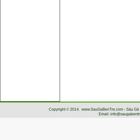
Copyright
©
2014.
www.SauGaBenTre.com - Sáu Gà Bến
Email: info@saugabentr