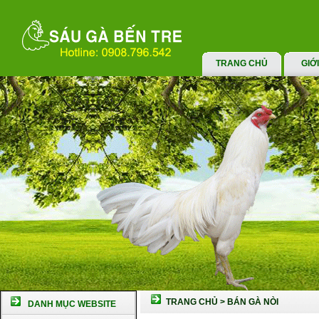
TRANG CHỦ
GIỚ
TRANG CHỦ
>
BÁN GÀ NÒI
DANH MỤC WEBSITE