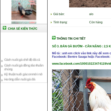
Giá bán:
alo
Tình trạng:
Còn hàng
CHIA SẺ KIẾN THỨC
THÔNG TIN CHI TIẾT
SỐ 3. BÁN GÀ BƯỚM -
CÂN NẶNG : 2,5 
Mô tả : anh em click vào link này để xem 
Cách nuôi gà chế độ đá c1
Facebook: Bentre Sauga hoặc Facebook: 
Cách nuôi gà đông tảo thuần
www.facebook.com/100010223474119/vi
chủng
Kỹ thuật nuôi gà con mới nở
Hướng dẫn nuôi gà đá
Tại sao bạn cần biết cách nuôi
gà chọi ?
Cách điều trị bệnh sổ mũi cho
gà