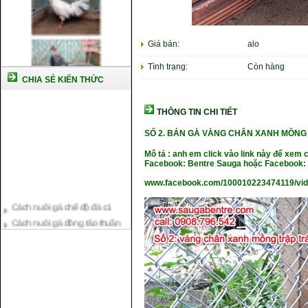
Giá bán:
alo
Tình trạng:
Còn hàng
CHIA SẺ KIẾN THỨC
THÔNG TIN CHI TIẾT
SỐ 2. BÁN GÀ VÀNG CHÂN XANH MỒNG 
Mô tả : anh em click vào link này để xem 
Facebook: Bentre Sauga hoặc Facebook: 
www.facebook.com/100010223474119/vid
Cách nuôi gà chế độ đá c1
Cách nuôi gà đông tảo thuần
chủng
Kỹ thuật nuôi gà con mới nở
Hướng dẫn nuôi gà đá
Tại sao bạn cần biết cách nuôi
gà chọi ?
Cách điều trị bệnh sổ mũi cho
gà