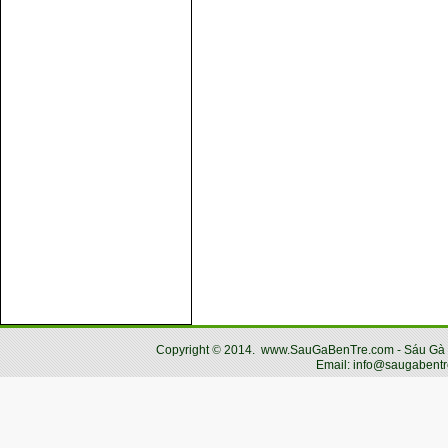
Copyright
©
2014.
www.SauGaBenTre.com - Sáu Gà Bến
Email: info@saugabentr