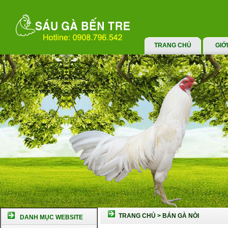
TRANG CHỦ
GIỚ
TRANG CHỦ
>
BÁN GÀ NÒI
DANH MỤC WEBSITE