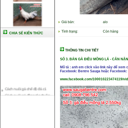
Giá bán:
alo
Tình trạng:
Còn hàng
CHIA SẺ KIẾN THỨC
THÔNG TIN CHI TIẾT
SỐ 3. BÁN GÀ ĐIỀU MỒNG LÁ -
CÂN NẶNG
Mô tả : anh em click vào link này để xem 
Facebook: Bentre Sauga hoặc Facebook: 
www.facebook.com/100010223474119/vi
Cách nuôi gà chế độ đá c1
Cách nuôi gà đông tảo thuần
chủng
Kỹ thuật nuôi gà con mới nở
Hướng dẫn nuôi gà đá
Tại sao bạn cần biết cách nuôi
gà chọi ?
Cách điều trị bệnh sổ mũi cho
gà