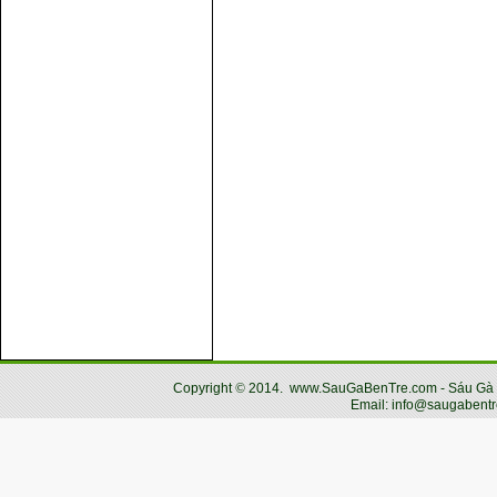
Copyright
©
2014.
www.SauGaBenTre.com - Sáu Gà Bến
Email: info@saugabentr