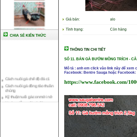
Giá bán:
alo
Tình trạng:
Còn hàng
CHIA SẺ KIẾN THỨC
THÔNG TIN CHI TIẾT
SỐ 11.
BÁN GÀ BƯỚM MỒNG TRÍCH -
CÂ
Mô tả : anh em click vào link này để xem 
Facebook: Bentre Sauga hoặc Facebook: 
Cách nuôi gà chế độ đá c1
Cách nuôi gà đông tảo thuần
https://www.facebook.com/100
chủng
Kỹ thuật nuôi gà con mới nở
Hướng dẫn nuôi gà đá
Tại sao bạn cần biết cách nuôi
gà chọi ?
Cách điều trị bệnh sổ mũi cho
gà