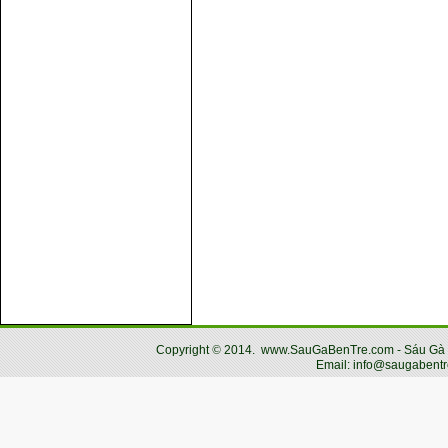
Copyright
©
2014.
www.SauGaBenTre.com - Sáu Gà Bến
Email: info@saugabentr