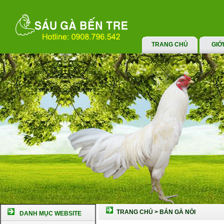
TRANG CHỦ
GIỚ
TRANG CHỦ
>
BÁN GÀ NÒI
DANH MỤC WEBSITE