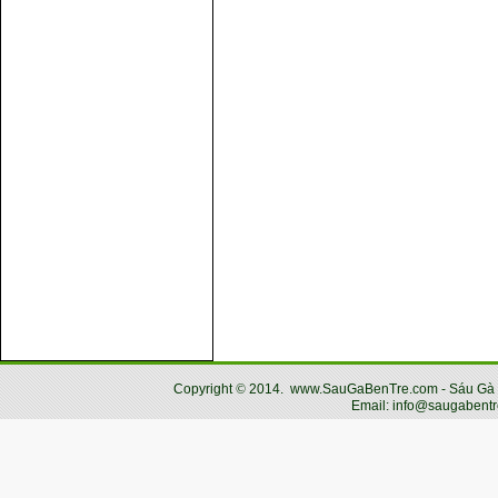
Copyright
©
2014.
www.SauGaBenTre.com - Sáu Gà Bến
Email: info@saugabentr