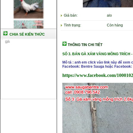
chủng
Kỹ thuật nuôi gà con mới nở
Hướng dẫn nuôi gà đá
Giá bán:
alo
Tại sao bạn cần biết cách nuôi
Tình trạng:
Còn hàng
gà chọi ?
Cách điều trị bệnh sổ mũi cho
CHIA SẺ KIẾN THỨC
gà
THÔNG TIN CHI TIẾT
SỐ 3. BÁN GÀ XÁM VÀNG MỒNG TRÍCH 
Mô tả : anh em click vào link này để xem 
Facebook: Bentre Sauga hoặc Facebook: 
https://www.facebook.com/1000102