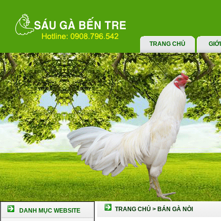
TRANG CHỦ
GIỚ
TRANG CHỦ
>
BÁN GÀ NÒI
DANH MỤC WEBSITE