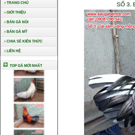
TRANG CHỦ
SỐ 3.
GIỚI THIỆU
BÁN GÀ NÒI
BÁN GÀ MỸ
CHIA SẺ KIẾN THỨC
LIÊN HỆ
TOP GÀ MỚI NHẤT
Cách nuôi gà chế độ đá c1
Cách nuôi gà đông tảo thuần