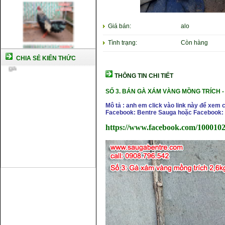
Giá bán:
alo
Tình trạng:
Còn hàng
CHIA SẺ KIẾN THỨC
THÔNG TIN CHI TIẾT
SỐ 3. BÁN GÀ XÁM VÀNG MỒNG TRÍCH 
Mô tả : anh em click vào link này để xem 
Facebook: Bentre Sauga hoặc Facebook: 
https://www.facebook.com/1000102
Cách nuôi gà chế độ đá c1
Cách nuôi gà đông tảo thuần
chủng
Kỹ thuật nuôi gà con mới nở
Hướng dẫn nuôi gà đá
Tại sao bạn cần biết cách nuôi