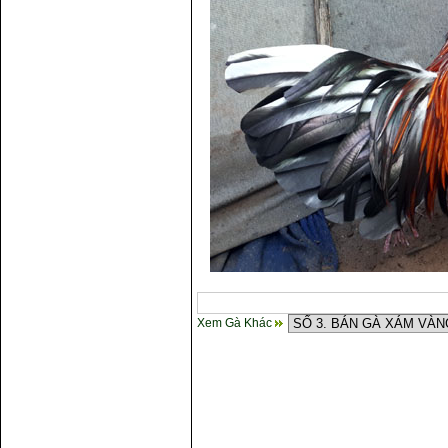
gà chọi ?
Cách điều trị bệnh sổ mũi cho
gà
Xem Gà Khác