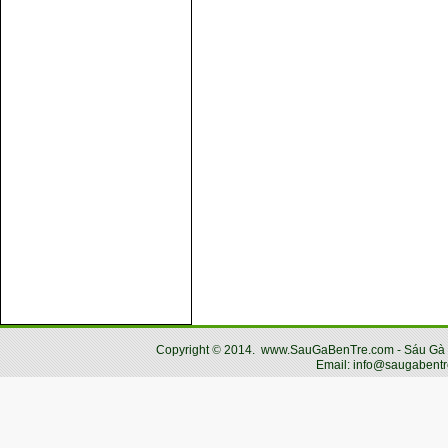
Copyright
©
2014.
www.SauGaBenTre.com - Sáu Gà Bến
Email: info@saugabentr