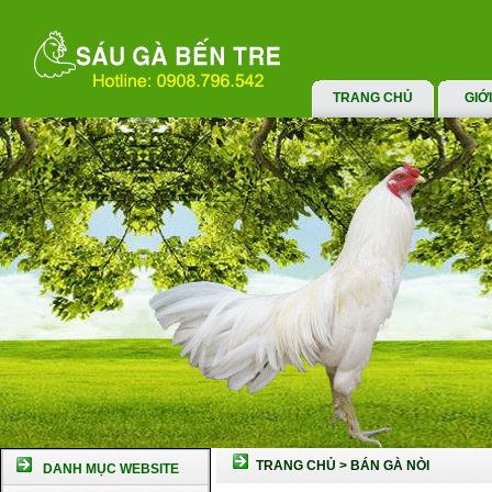
TRANG CHỦ
GIỚ
TRANG CHỦ
>
BÁN GÀ NÒI
DANH MỤC WEBSITE