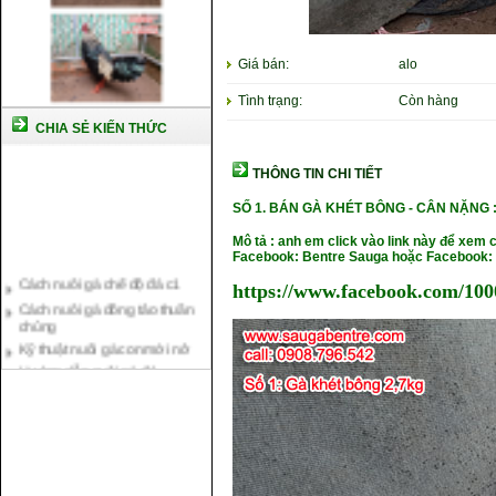
Giá bán:
alo
Tình trạng:
Còn hàng
CHIA SẺ KIẾN THỨC
THÔNG TIN CHI TIẾT
SỐ 1. BÁN GÀ KHÉT BÔNG - CÂN NẶNG
Mô tả : anh em click vào link này để xem 
Facebook: Bentre Sauga hoặc Facebook: 
Cách nuôi gà chế độ đá c1
Cách nuôi gà đông tảo thuần
https://www.facebook.com/100
chủng
Kỹ thuật nuôi gà con mới nở
Hướng dẫn nuôi gà đá
Tại sao bạn cần biết cách nuôi
gà chọi ?
Cách điều trị bệnh sổ mũi cho
gà