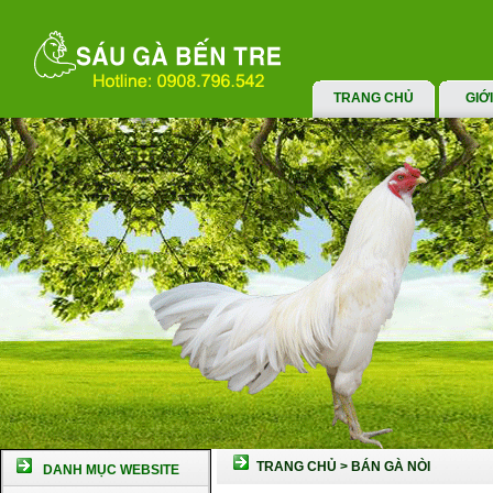
TRANG CHỦ
GIỚ
TRANG CHỦ
>
BÁN GÀ NÒI
DANH MỤC WEBSITE