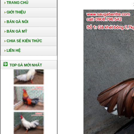
TRANG CHỦ
GIỚI THIỆU
BÁN GÀ NÒI
BÁN GÀ MỸ
CHIA SẺ KIẾN THỨC
LIÊN HỆ
TOP GÀ MỚI NHẤT