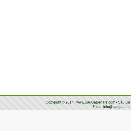
Copyright
©
2014.
www.SauGaBenTre.com - Sáu Gà Bến
Email: info@saugabentr