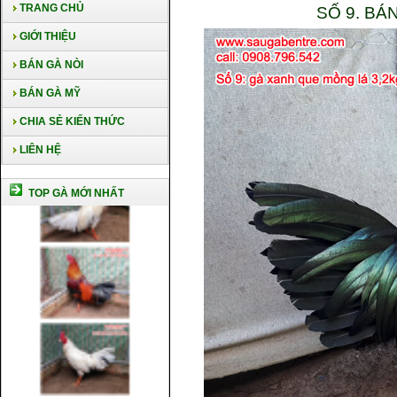
TRANG CHỦ
SỐ 9. BÁ
GIỚI THIỆU
BÁN GÀ NÒI
BÁN GÀ MỸ
CHIA SẺ KIẾN THỨC
LIÊN HỆ
TOP GÀ MỚI NHẤT