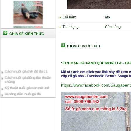
Giá bán:
alo
Tình trạng:
Còn hàng
CHIA SẺ KIẾN THỨC
THÔNG TIN CHI TIẾT
SỐ 9.
BÁN GÀ XANH QUE MỒNG LÁ - TR
Cách nuôi gà chế độ đá c1
Mô tả : anh em click vào link này để xem
Cách nuôi gà đông tảo thuần
clip xổ gà nha - Facebook: Bentre Sauga
chủng
Kỹ thuật nuôi gà con mới nở
https://www.facebook.com/Saugaben
Hướng dẫn nuôi gà đá
Tại sao bạn cần biết cách nuôi
gà chọi ?
Cách điều trị bệnh sổ mũi cho
gà