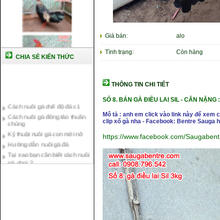
Giá bán:
alo
Tình trạng:
Còn hàng
CHIA SẺ KIẾN THỨC
THÔNG TIN CHI TIẾT
Cách nuôi gà chế độ đá c1
SỐ 8.
BÁN GÀ ĐIỀU LAI SIL -
CÂN NẶ
NG :
Cách nuôi gà đông tảo thuần
Mô tả : anh em click vào link này để xem
chủng
clip xổ gà nha - Facebook: Bentre Sauga
Kỹ thuật nuôi gà con mới nở
https://www.facebook.com/Saugaben
Hướng dẫn nuôi gà đá
Tại sao bạn cần biết cách nuôi
gà chọi ?
Cách điều trị bệnh sổ mũi cho
gà