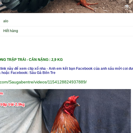
alo
Hết hàng
G TRẬP TRÁI -
CÂN NẶ
NG : 2,9 KG
 link này để xem clip xổ nha - Anh em kết bạn Facebook của anh sáu mới coi đư
 hoặc Facebook: Sáu Gà Bến Tre
k.com/Saugabentre/videos/1154128824937889/