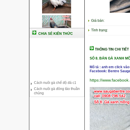
Giá bán:
Tình trạng:
CHIA SẺ KIẾN THỨC
THÔNG TIN CHI TIẾT
SỐ 8.
BÁN GÀ XANH MỒN
Mô tả : anh em click vào
Facebook: Bentre Sauga
Cách nuôi gà chế độ đá c1
https://www.faceboo
Cách nuôi gà đông tảo thuần
chủng
Kỹ thuật nuôi gà con mới nở
Hướng dẫn nuôi gà đá
Tại sao bạn cần biết cách nuôi
gà chọi ?
Cách điều trị bệnh sổ mũi cho
gà