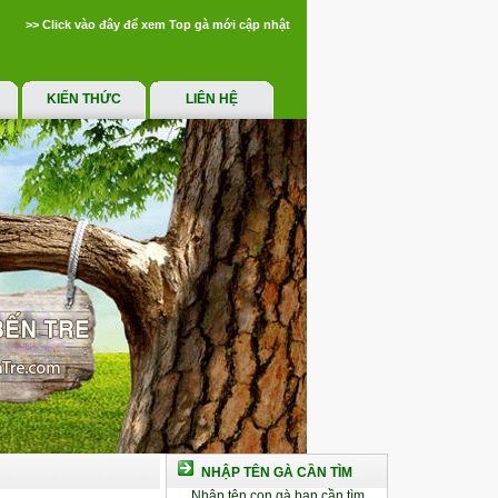
>> Click vào đây để xem Top gà mới cập nhật
KIẾN THỨC
LIÊN HỆ
NHẬP TÊN GÀ CẦN TÌM
Nhập tên con gà bạn cần tìm