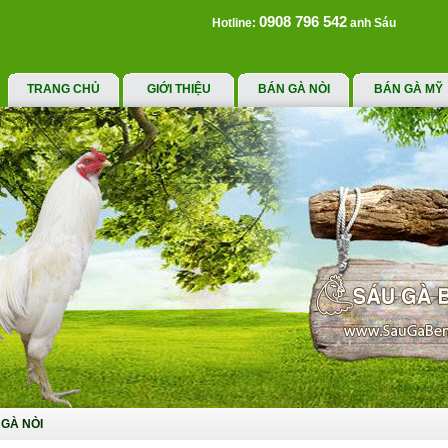
0908 796 542
Hotline:
anh Sáu
TRANG CHỦ
GIỚI THIỆU
BÁN GÀ NÒI
BÁN GÀ MỸ
GÀ NÒI