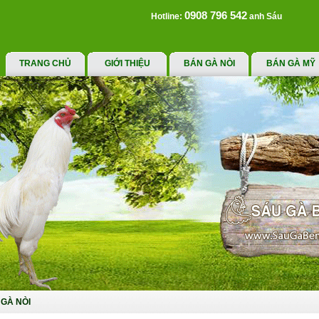
0908 796 542
Hotline:
anh Sáu
TRANG CHỦ
GIỚI THIỆU
BÁN GÀ NÒI
BÁN GÀ MỸ
GÀ NÒI