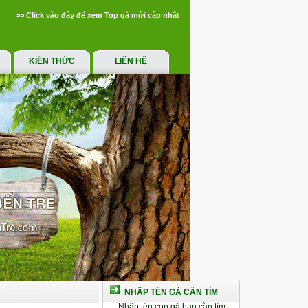
>> Click vào đây để xem Top gà mới cập nhật
KIẾN THỨC
LIÊN HỆ
NHẬP TÊN GÀ CẦN TÌM
Nhập tên con gà bạn cần tìm