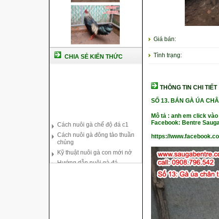
Giá bán:
Tình trạng:
CHIA SẺ KIẾN THỨC
THÔNG TIN CHI TIẾT
SỐ 13.
BÁN GÀ ÚA CHÂ
Cách nuôi gà chế độ đá c1
Mô tả : anh em click vào
Cách nuôi gà đông tảo thuần
Facebook: Bentre Sauga
chủng
https://www.facebook.c
Kỹ thuật nuôi gà con mới nở
Hướng dẫn nuôi gà đá
Tại sao bạn cần biết cách nuôi
gà chọi ?
Cách điều trị bệnh sổ mũi cho
gà