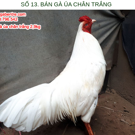
SỐ 13. BÁN GÀ ÚA CHÂN TRẮNG