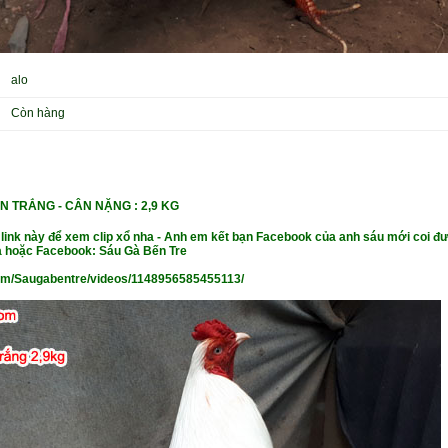
alo
Còn hàng
N TRẮNG - CÂN
NẶ
NG : 2,9 KG
 link này để xem clip xổ nha - Anh em kết bạn Facebook của anh sáu mới coi đư
 hoặc Facebook: Sáu Gà Bến Tre
om/Saugabentre/videos/1148956585455113/