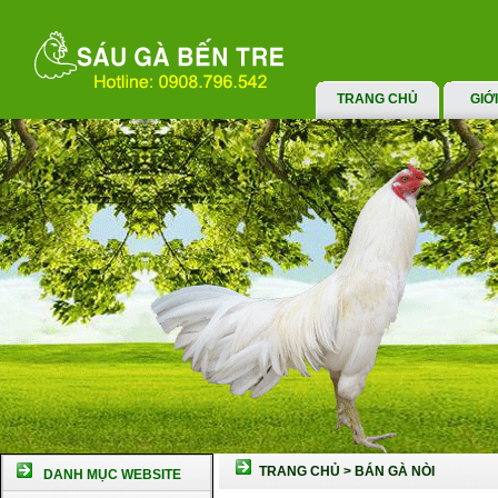
TRANG CHỦ
GIỚ
TRANG CHỦ
>
BÁN GÀ NÒI
DANH MỤC WEBSITE