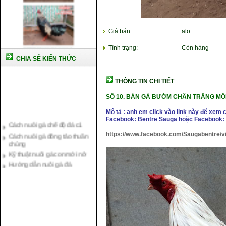
Giá bán:
alo
Tình trạng:
Còn hàng
CHIA SẺ KIẾN THỨC
THÔNG TIN CHI TIẾT
SỐ 10.
BÁN GÀ BƯỚM CHÂN TRẮNG MỒN
Mô tả : anh em click vào link này để xem 
Cách nuôi gà chế độ đá c1
Facebook: Bentre Sauga hoặc Facebook: 
Cách nuôi gà đông tảo thuần
https://www.facebook.com/Saugabentre/
chủng
Kỹ thuật nuôi gà con mới nở
Hướng dẫn nuôi gà đá
Tại sao bạn cần biết cách nuôi
gà chọi ?
Cách điều trị bệnh sổ mũi cho
gà