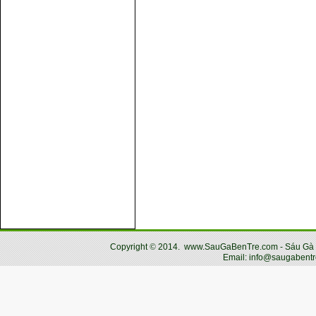
Copyright
©
2014.
www.SauGaBenTre.com - Sáu Gà Bến
Email: info@saugabentr