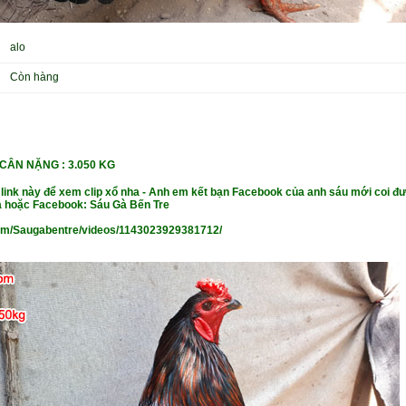
alo
Còn hàng
 CÂN NẶ
NG : 3.050 KG
 link này để xem clip xổ nha - Anh em kết bạn Facebook của anh sáu mới coi đư
 hoặc Facebook: Sáu Gà Bến Tre
om/Saugabentre/videos/1143023929381712/