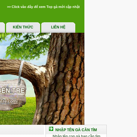
>> Click vào đây để xem Top gà mới cập nhật
KIẾN THỨC
LIÊN HỆ
NHẬP TÊN GÀ CẦN TÌM
Nhập tên con gà bạn cần tìm