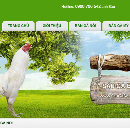
0908 796 542
Hotline:
anh Sáu
TRANG CHỦ
GIỚI THIỆU
BÁN GÀ NÒI
BÁN GÀ MỸ
GÀ NÒI