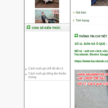
Giá bán:
Tình trạng:
CHIA SẺ KIẾN THỨC
THÔNG TIN CHI TIẾT
SỐ 11.
BÁN GÀ Ô QUE
-
Mô tả : anh em click vào
Facebook: Bentre Sauga
https://www.facebook.c
Cách nuôi gà chế độ đá c1
Cách nuôi gà đông tảo thuần
chủng
Kỹ thuật nuôi gà con mới nở
Hướng dẫn nuôi gà đá
Tại sao bạn cần biết cách nuôi
gà chọi ?
Cách điều trị bệnh sổ mũi cho
gà