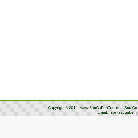
Copyright
©
2014.
www.SauGaBenTre.com - Sáu Gà Bến
Email: info@saugabentr