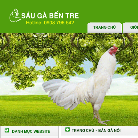
TRANG CHỦ
GIỚ
TRANG CHỦ
>
BÁN GÀ NÒI
DANH MỤC WEBSITE