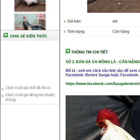
Giá bán:
alo
Tình trạng:
Còn hàng
CHIA SẺ KIẾN THỨC
THÔNG TIN CHI TIẾT
SỐ 3. BÁN GÀ ÚA MỒNG LÁ -
CÂN NẶNG :
Mô tả : anh em click vào link này để xem 
Facebook: Bentre Sauga hoặc Facebook: 
Cách nuôi gà chế độ đá c1
https://www.facebook.com/Saugabentre/
Cách nuôi gà đông tảo thuần
chủng
Kỹ thuật nuôi gà con mới nở
Hướng dẫn nuôi gà đá
Tại sao bạn cần biết cách nuôi
gà chọi ?
Cách điều trị bệnh sổ mũi cho
gà