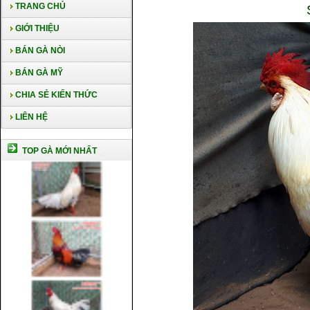
TRANG CHỦ
GIỚI THIỆU
BÁN GÀ NÒI
BÁN GÀ MỸ
CHIA SẺ KIẾN THỨC
LIÊN HỆ
TOP GÀ MỚI NHẤT