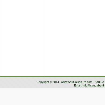
Copyright
©
2014.
www.SauGaBenTre.com - Sáu Gà Bến
Email: info@saugabentr