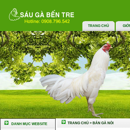
TRANG CHỦ
GIỚ
TRANG CHỦ
>
BÁN GÀ NÒI
DANH MỤC WEBSITE