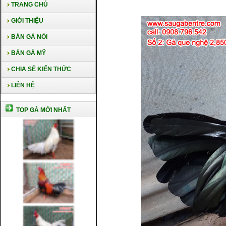
TRANG CHỦ
GIỚI THIỆU
BÁN GÀ NÒI
BÁN GÀ MỸ
CHIA SẺ KIẾN THỨC
LIÊN HỆ
TOP GÀ MỚI NHẤT