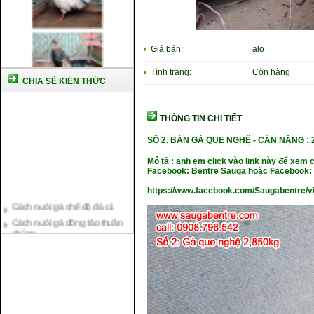
Giá bán:
alo
Tình trạng:
Còn hàng
CHIA SẺ KIẾN THỨC
THÔNG TIN CHI TIẾT
SỐ 2. BÁN GÀ QUE NGHỆ - CÂN NẶNG
:
Mô tả : anh em click vào link này để xem 
Facebook: Bentre Sauga hoặc Facebook: 
https://www.facebook.com/Saugabentre/
Cách nuôi gà chế độ đá c1
Cách nuôi gà đông tảo thuần
chủng
Kỹ thuật nuôi gà con mới nở
Hướng dẫn nuôi gà đá
Tại sao bạn cần biết cách nuôi
gà chọi ?
Cách điều trị bệnh sổ mũi cho
gà