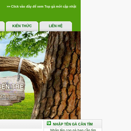
>> Click vào đây để xem Top gà mới cập nhật
KIẾN THỨC
LIÊN HỆ
NHẬP TÊN GÀ CẦN TÌM
Nhập tên con gà bạn cần tìm