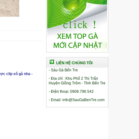
LIÊN HỆ CHÚNG TÔI
- Sáu Gà Bến Tre
ợc clip xổ gà nha -
- Địa chỉ : Khu Phố 2 Thị Trấn
Huyện Giồng Trôm - Tỉnh Bến Tre
- Điện thoại: 0908.796.542
- Email: info@SauGaBenTre.com