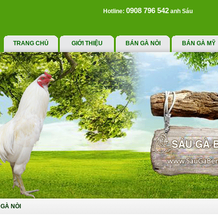
0908 796 542
Hotline:
anh Sáu
TRANG CHỦ
GIỚI THIỆU
BÁN GÀ NÒI
BÁN GÀ MỸ
GÀ NÒI