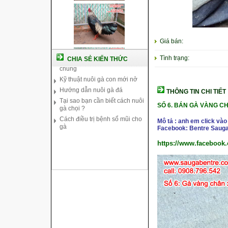
Cách nuôi gà chế độ đá c1
Giá bán:
Cách nuôi gà đông tảo thuần
chủng
Tình trạng:
CHIA SẺ KIẾN THỨC
Kỹ thuật nuôi gà con mới nở
Hướng dẫn nuôi gà đá
Tại sao bạn cần biết cách nuôi
THÔNG TIN CHI TIẾT
gà chọi ?
SỐ 6. BÁN GÀ VÀNG 
Cách điều trị bệnh sổ mũi cho
gà
Mô tả : anh em click vào
Facebook: Bentre Sauga
https://www.facebook