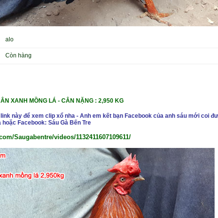
alo
Còn hàng
CHÂN XANH MỒNG LÁ
- CÂN NẶNG : 2,950 KG
 link này để xem clip xổ nha - Anh em kết bạn Facebook của anh sáu mới coi đư
 hoặc Facebook: Sáu Gà Bến Tre
.com/Saugabentre/videos/1132411607109611/