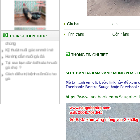
Giá bán:
alo
Cách nuôi gà chế độ đá c1
Cách nuôi gà đông tảo thuần
Tình trạng:
Còn hàng
CHIA SẺ KIẾN THỨC
chủng
Kỹ thuật nuôi gà con mới nở
Hướng dẫn nuôi gà đá
THÔNG TIN CHI TIẾT
Tại sao bạn cần biết cách nuôi
gà chọi ?
Cách điều trị bệnh sổ mũi cho
gà
SỐ 9.
BÁN GÀ XÁM VÀNG MỒNG VUA - 
Mô tả : anh em click vào link này để xem 
Facebook: Bentre Sauga hoặc Facebook: 
https://www.facebook.com/Saugaben