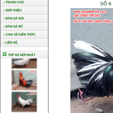
TRANG CHỦ
SỐ 9
GIỚI THIỆU
BÁN GÀ NÒI
BÁN GÀ MỸ
CHIA SẺ KIẾN THỨC
LIÊN HỆ
TOP GÀ MỚI NHẤT