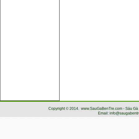
Copyright
©
2014.
www.SauGaBenTre.com - Sáu Gà Bến
Email: info@saugabentr