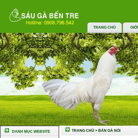
TRANG CHỦ
GIỚ
TRANG CHỦ
>
BÁN GÀ NÒI
DANH MỤC WEBSITE