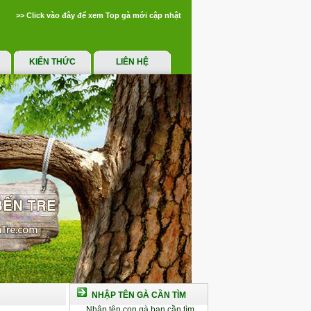
>> Click vào đây để xem Top gà mới cập nhật
KIẾN THỨC
LIÊN HỆ
NHẬP TÊN GÀ CẦN TÌM
Nhập tên con gà bạn cần tìm