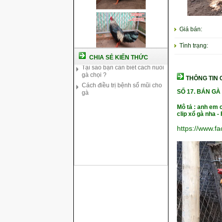
Cách nuôi gà chế độ đá c1
Cách nuôi gà đông tảo thuần
chủng
Giá bán:
Kỹ thuật nuôi gà con mới nở
Hướng dẫn nuôi gà đá
Tình trạng:
Tại sao bạn cần biết cách nuôi
CHIA SẺ KIẾN THỨC
gà chọi ?
Cách điều trị bệnh sổ mũi cho
THÔNG TIN C
gà
SỐ 17.
BÁN GÀ 
Mô tả : anh em 
clip xổ gà nha 
https://www.