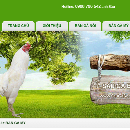
0908 796 542
Hotline:
anh Sáu
TRANG CHỦ
GIỚI THIỆU
BÁN GÀ NÒI
BÁN GÀ MỸ
Ủ
>
BÁN GÀ MỸ