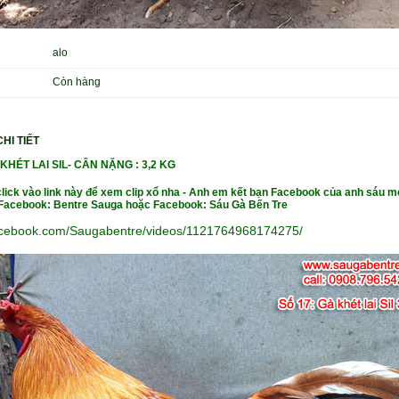
alo
Còn hàng
HI TIẾT
KHÉT LAI SIL-
CÂN NẶ
NG : 3,2 KG
click vào link này để xem clip xổ nha - Anh em kết bạn Facebook của anh sáu m
- Facebook: Bentre Sauga hoặc Facebook: Sáu Gà Bến Tre
facebook.com/Saugabentre/videos/1121764968174275/