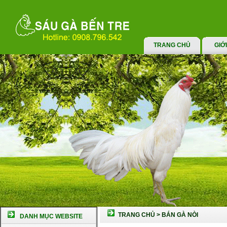
TRANG CHỦ
GIỚ
TRANG CHỦ
>
BÁN GÀ NÒI
DANH MỤC WEBSITE