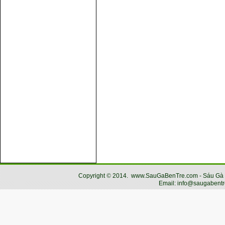
Copyright
©
2014.
www.SauGaBenTre.com - Sáu Gà Bến
Email: info@saugabentr