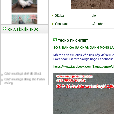
Giá bán:
alo
Tình trạng:
Còn hàng
CHIA SẺ KIẾN THỨC
THÔNG TIN CHI TIẾT
SỐ 7.
BÁN GÀ ÚA CHÂN XANH MỒNG L
Mô tả : anh em click vào link này để xem 
Facebook: Bentre Sauga hoặc Facebook: 
https://www.facebook.com/Saugabentre/
Cách nuôi gà chế độ đá c1
Cách nuôi gà đông tảo thuần
chủng
Kỹ thuật nuôi gà con mới nở
Hướng dẫn nuôi gà đá
Tại sao bạn cần biết cách nuôi
gà chọi ?
Cách điều trị bệnh sổ mũi cho
gà