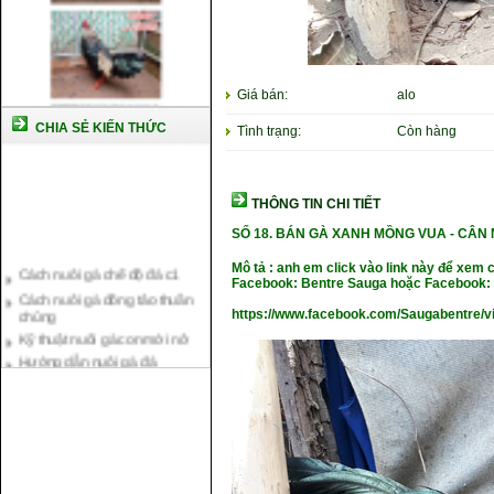
Giá bán:
alo
CHIA SẺ KIẾN THỨC
Tình trạng:
Còn hàng
THÔNG TIN CHI TIẾT
SỐ 18.
BÁN GÀ XANH MỒNG VUA
- CÂN
Cách nuôi gà chế độ đá c1
Mô tả : anh em click vào link này để xem 
Cách nuôi gà đông tảo thuần
Facebook: Bentre Sauga hoặc Facebook: 
chủng
https://www.facebook.com/Saugabentre/
Kỹ thuật nuôi gà con mới nở
Hướng dẫn nuôi gà đá
Tại sao bạn cần biết cách nuôi
gà chọi ?
Cách điều trị bệnh sổ mũi cho
gà