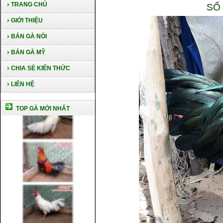
TRANG CHỦ
SỐ
GIỚI THIỆU
BÁN GÀ NÒI
BÁN GÀ MỸ
CHIA SẺ KIẾN THỨC
LIÊN HỆ
TOP GÀ MỚI NHẤT