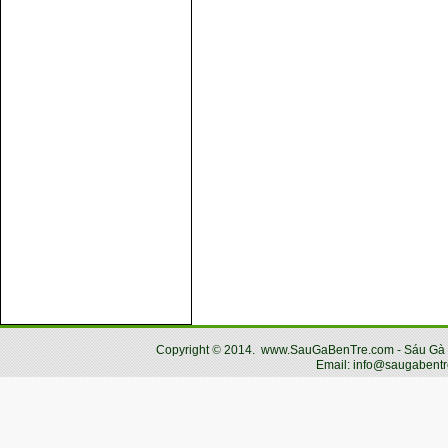
Copyright
©
2014.
www.SauGaBenTre.com - Sáu Gà Bến
Email: info@saugabentr