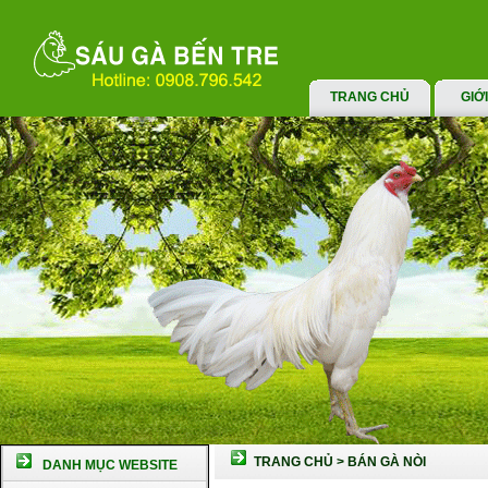
TRANG CHỦ
GIỚ
TRANG CHỦ
>
BÁN GÀ NÒI
DANH MỤC WEBSITE