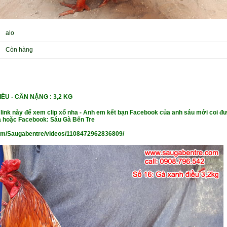
alo
Còn hàng
IỀU
- CÂN NẶ
NG : 3,2 KG
 link này để xem clip xổ nha - Anh em kết bạn Facebook của anh sáu mới coi đư
 hoặc Facebook: Sáu Gà Bến Tre
om/Saugabentre/videos/1108472962836809/