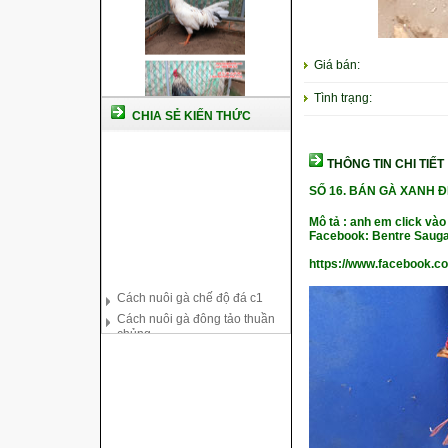
Giá bán:
Tình trạng:
CHIA SẺ KIẾN THỨC
THÔNG TIN CHI TIẾT
SỐ 16.
BÁN GÀ XANH Đ
Mô tả : anh em click vào
Facebook: Bentre Sauga
https://www.facebook.c
Cách nuôi gà chế độ đá c1
Cách nuôi gà đông tảo thuần
chủng
Kỹ thuật nuôi gà con mới nở
Hướng dẫn nuôi gà đá
Tại sao bạn cần biết cách nuôi
gà chọi ?
Cách điều trị bệnh sổ mũi cho
gà