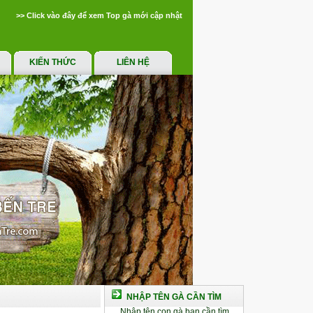
>> Click vào đây để xem Top gà mới cập nhật
KIẾN THỨC
LIÊN HỆ
NHẬP TÊN GÀ CẦN TÌM
Nhập tên con gà bạn cần tìm