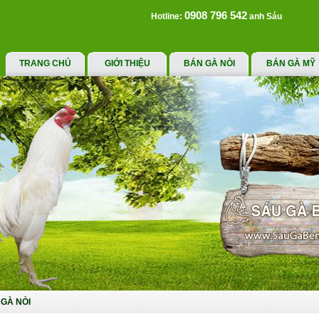
0908 796 542
Hotline:
anh Sáu
TRANG CHỦ
GIỚI THIỆU
BÁN GÀ NÒI
BÁN GÀ MỸ
GÀ NÒI