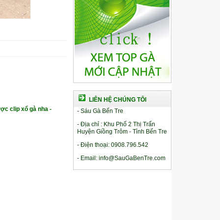
LIÊN HỆ CHÚNG TÔI
ợc clip xổ gà nha -
- Sáu Gà Bến Tre
- Địa chỉ : Khu Phố 2 Thị Trấn
Huyện Giồng Trôm - Tỉnh Bến Tre
- Điện thoại: 0908.796.542
- Email: info@SauGaBenTre.com