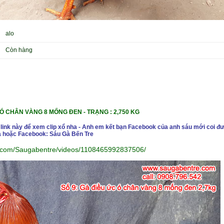
alo
Còn hàng
Ó CHÂN VÀNG 8 MỐNG ĐEN - TRẠN
G : 2,750 KG
 link này để xem clip xổ nha - Anh em kết bạn Facebook của anh sáu mới coi đư
 hoặc Facebook: Sáu Gà Bến Tre
k.com/Saugabentre/videos/1108465992837506/