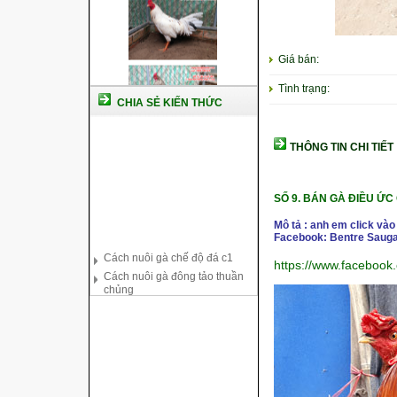
Giá bán:
Tình trạng:
CHIA SẺ KIẾN THỨC
THÔNG TIN CHI TIẾT
SỐ 9.
BÁN GÀ ĐIỀU ỨC 
Mô tả : anh em click vào
Facebook: Bentre Sauga
Cách nuôi gà chế độ đá c1
Cách nuôi gà đông tảo thuần
https://www.faceboo
chủng
Kỹ thuật nuôi gà con mới nở
Hướng dẫn nuôi gà đá
Tại sao bạn cần biết cách nuôi
gà chọi ?
Cách điều trị bệnh sổ mũi cho
gà