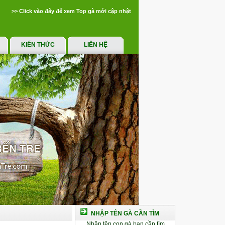
>> Click vào đây để xem Top gà mới cập nhật
KIẾN THỨC
LIÊN HỆ
NHẬP TÊN GÀ CẦN TÌM
Nhập tên con gà bạn cần tìm