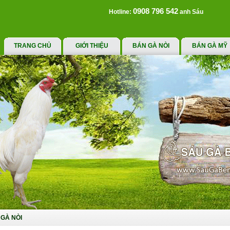
0908 796 542
Hotline:
anh Sáu
TRANG CHỦ
GIỚI THIỆU
BÁN GÀ NÒI
BÁN GÀ MỸ
GÀ NÒI