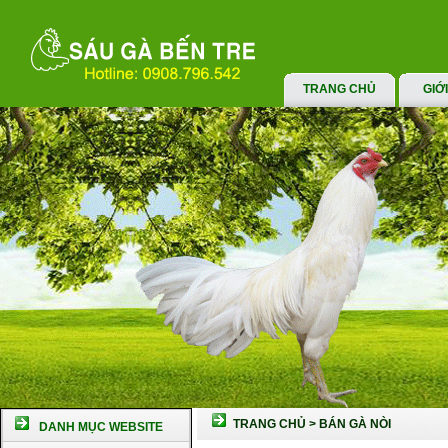
TRANG CHỦ
GIỚ
TRANG CHỦ
>
BÁN GÀ NÒI
DANH MỤC WEBSITE