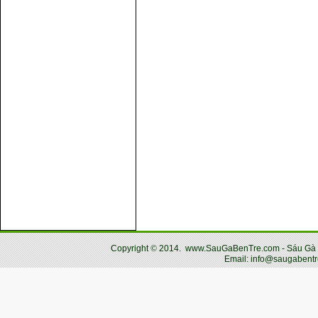
Copyright
©
2014.
www.SauGaBenTre.com - Sáu Gà Bến
Email: info@saugabentr