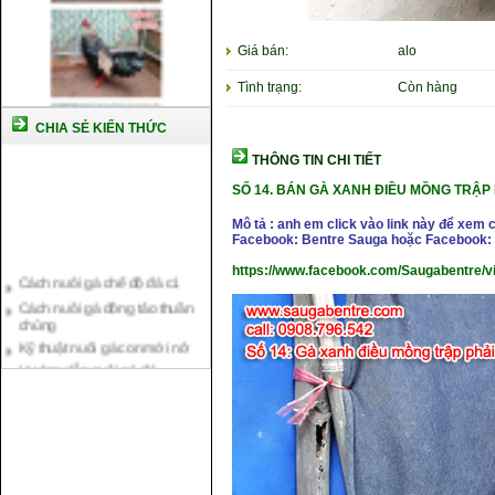
Giá bán:
alo
Tình trạng:
Còn hàng
CHIA SẺ KIẾN THỨC
THÔNG TIN CHI TIẾT
SỐ 14.
BÁN GÀ XANH ĐIỀU MỒNG TRẬP 
Mô tả : anh em click vào link này để xem 
Facebook: Bentre Sauga hoặc Facebook: 
Cách nuôi gà chế độ đá c1
https://www.facebook.com/Saugabentre/v
Cách nuôi gà đông tảo thuần
chủng
Kỹ thuật nuôi gà con mới nở
Hướng dẫn nuôi gà đá
Tại sao bạn cần biết cách nuôi
gà chọi ?
Cách điều trị bệnh sổ mũi cho
gà