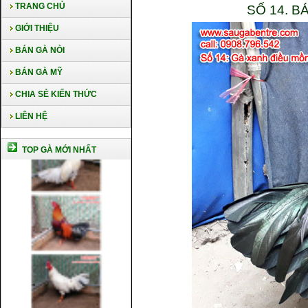
TRANG CHỦ
SỐ 14. B
GIỚI THIỆU
BÁN GÀ NÒI
BÁN GÀ MỸ
CHIA SẺ KIẾN THỨC
LIÊN HỆ
TOP GÀ MỚI NHẤT