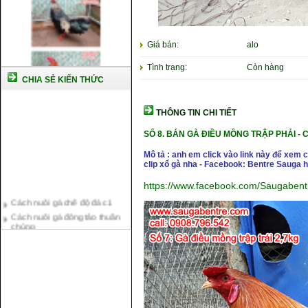
Giá bán:
alo
Tình trạng:
Còn hàng
CHIA SẺ KIẾN THỨC
THÔNG TIN CHI TIẾT
SỐ 8.
BÁN GÀ ĐIỀU MỒNG TRẬP PHẢI -
C
Mô tả : anh em click vào link này để xem
clip xổ gà nha - Facebook: Bentre Sauga
https://www.facebook.com/Saugaben
Cách nuôi gà chế độ đá c1
Cách nuôi gà đông tảo thuần
chủng
Kỹ thuật nuôi gà con mới nở
Hướng dẫn nuôi gà đá
Tại sao bạn cần biết cách nuôi
gà chọi ?
Cách điều trị bệnh sổ mũi cho
gà