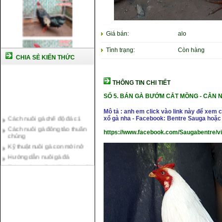
Giá bán:
alo
Tình trạng:
Còn hàng
CHIA SẺ KIẾN THỨC
THÔNG TIN CHI TIẾT
SỐ 5. BÁN
GÀ BƯỚM CẮT MỒNG - CÂN NẶ
Cách nuôi gà chế độ đá c1
Mô tả : anh em click vào link này để xem 
xổ gà nha - Facebook: Bentre Sauga hoặc
Cách nuôi gà đông tảo thuần
chủng
https://www.facebook.com/Saugabentre/v
Kỹ thuật nuôi gà con mới nở
Hướng dẫn nuôi gà đá
Tại sao bạn cần biết cách nuôi
gà chọi ?
Cách điều trị bệnh sổ mũi cho
gà