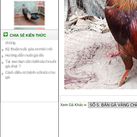
Cách nuôi gà chế độ đá c1
Cách nuôi gà đông tảo thuần
CHIA SẺ KIẾN THỨC
chủng
Kỹ thuật nuôi gà con mới nở
Hướng dẫn nuôi gà đá
Tại sao bạn cần biết cách nuôi
gà chọi ?
Cách điều trị bệnh sổ mũi cho
gà
Xem Gà Khác