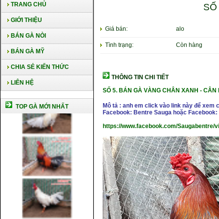
TRANG CHỦ
SỐ
GIỚI THIỆU
Giá bán:
alo
BÁN GÀ NÒI
Tình trạng:
Còn hàng
BÁN GÀ MỸ
CHIA SẺ KIẾN THỨC
THÔNG TIN CHI TIẾT
LIÊN HỆ
SỐ 5. BÁN
GÀ VÀNG CHÂN XANH - CÂN 
Mô tả : anh em click vào link này để xem 
TOP GÀ MỚI NHẤT
Facebook: Bentre Sauga hoặc Facebook: 
https://www.facebook.com/Saugabentre/