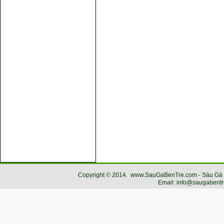
Copyright
©
2014.
www.SauGaBenTre.com - Sáu Gà Bến
Email: info@saugabentr