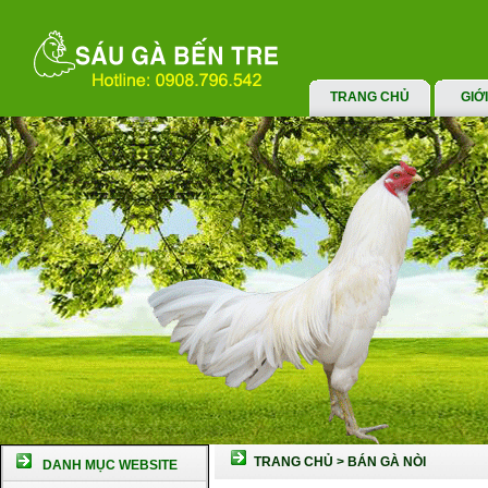
TRANG CHỦ
GIỚ
TRANG CHỦ
>
BÁN GÀ NÒI
DANH MỤC WEBSITE