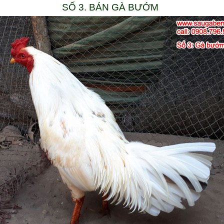
SỐ 3. BÁN GÀ BƯỚM