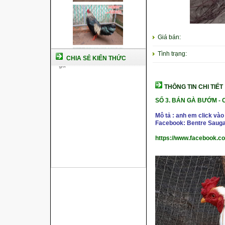
Giá bán:
Tình trạng:
CHIA SẺ KIẾN THỨC
THÔNG TIN CHI TIẾT
SỐ 3. BÁN GÀ BƯỚM -
Mô tả : anh em click vào
Facebook: Bentre Sauga
https://www.facebook.c
Cách nuôi gà chế độ đá c1
Cách nuôi gà đông tảo thuần
chủng
Kỹ thuật nuôi gà con mới nở
Hướng dẫn nuôi gà đá
Tại sao bạn cần biết cách nuôi
gà chọi ?