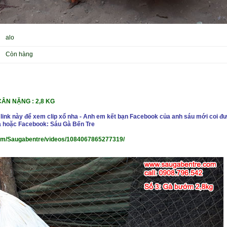
alo
Còn hàng
CÂN NẶNG : 2,8 KG
 link này để xem clip xổ nha - Anh em kết bạn Facebook của anh sáu mới coi đư
 hoặc Facebook: Sáu Gà Bến Tre
om/Saugabentre/videos/1084067865277319/