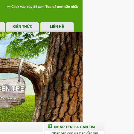
>> Click vào đây để xem Top gà mới cập nhật
KIẾN THỨC
LIÊN HỆ
NHẬP TÊN GÀ CẦN TÌM
Nhập tên con gà bạn cần tìm