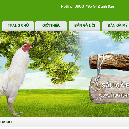
0908 796 542
Hotline:
anh Sáu
TRANG CHỦ
GIỚI THIỆU
BÁN GÀ NÒI
BÁN GÀ MỸ
GÀ NÒI