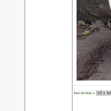
Cách điều trị bệnh sổ mũi cho
gà
Xem Gà Khác