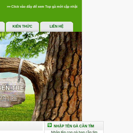
>> Click vào đây để xem Top gà mới cập nhật
KIẾN THỨC
LIÊN HỆ
NHẬP TÊN GÀ CẦN TÌM
Nhập tên con gà bạn cần tìm