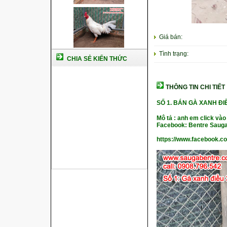
Giá bán:
Tình trạng:
CHIA SẺ KIẾN THỨC
THÔNG TIN CHI TIẾT
SỐ 1. BÁN GÀ XANH Đ
Mô tả : anh em click vào
Facebook: Bentre Sauga
https://www.facebook.c
Cách nuôi gà chế độ đá c1
Cách nuôi gà đông tảo thuần
chủng
Kỹ thuật nuôi gà con mới nở
Hướng dẫn nuôi gà đá
Tại sao bạn cần biết cách nuôi
gà chọi ?