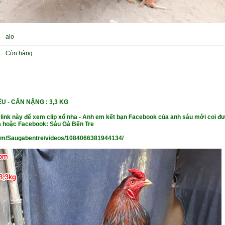
alo
Còn hàng
IỀU - CÂN NẶNG
: 3,3 KG
 link này để xem clip xổ nha - Anh em kết bạn Facebook của anh sáu mới coi đư
 hoặc Facebook: Sáu Gà Bến Tre
om/Saugabentre/videos/1084066381944134/