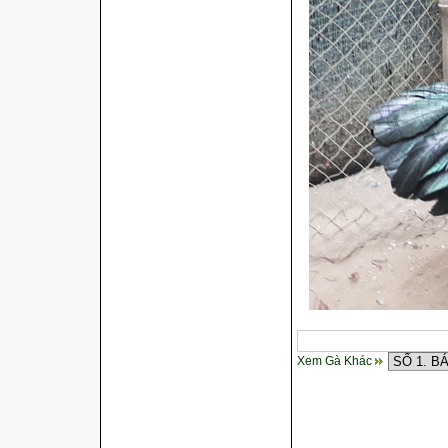
Cách điều trị bệnh sổ mũi cho
gà
Xem Gà Khác