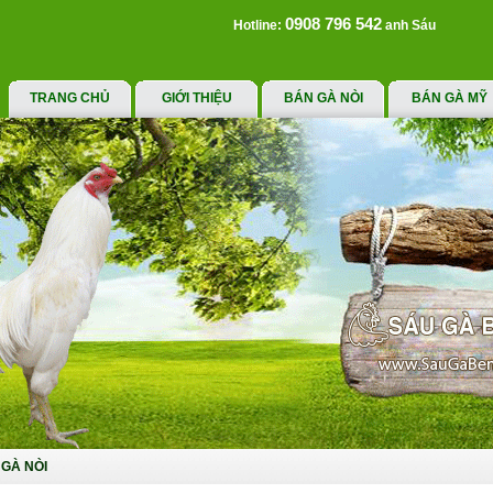
0908 796 542
Hotline:
anh Sáu
TRANG CHỦ
GIỚI THIỆU
BÁN GÀ NÒI
BÁN GÀ MỸ
GÀ NÒI