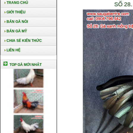
TRANG CHỦ
SỐ 28
GIỚI THIỆU
BÁN GÀ NÒI
BÁN GÀ MỸ
CHIA SẺ KIẾN THỨC
LIÊN HỆ
TOP GÀ MỚI NHẤT