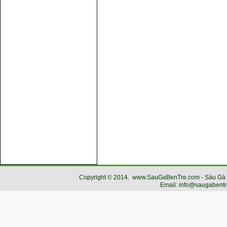
Copyright
©
2014.
www.SauGaBenTre.com - Sáu Gà Bến
Email: info@saugabentr