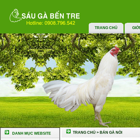
TRANG CHỦ
GIỚ
TRANG CHỦ
>
BÁN GÀ NÒI
DANH MỤC WEBSITE