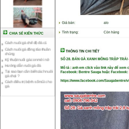
Giá bán:
alo
Tình trạng:
Còn hàng
CHIA SẺ KIẾN THỨC
Cách nuôi gà chế độ đá c1
Cách nuôi gà đông tảo thuần
chủng
THÔNG TIN CHI TIẾT
Kỹ thuật nuôi gà con mới nở
SỐ 28. BÁN GÀ XANH MỒNG TRẬP TRÁI 
Hướng dẫn nuôi gà đá
Tại sao bạn cần biết cách nuôi
Mô tả : anh em click vào link này để xem 
gà chọi ?
Facebook: Bentre Sauga hoặc Facebook: 
Cách điều trị bệnh sổ mũi cho
https://www.facebook.com/Saugabentre/
gà