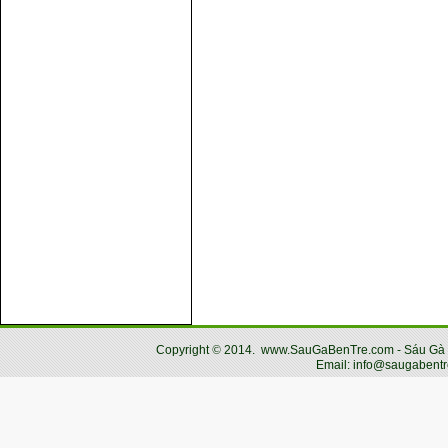
Copyright
©
2014.
www.SauGaBenTre.com - Sáu Gà Bến
Email: info@saugabentr