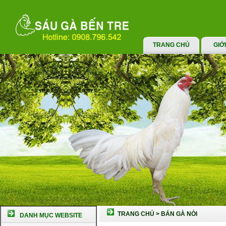
TRANG CHỦ
GIỚ
TRANG CHỦ
>
BÁN GÀ NÒI
DANH MỤC WEBSITE