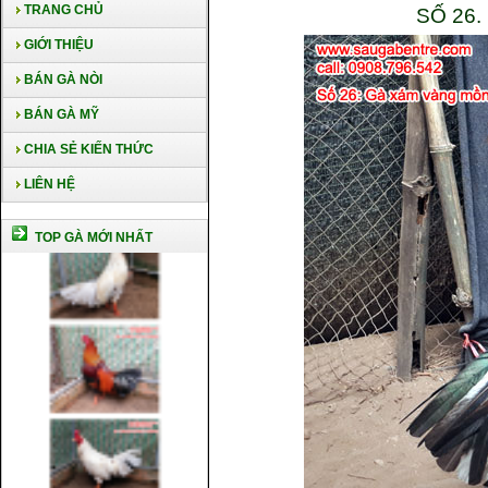
TRANG CHỦ
SỐ 26
GIỚI THIỆU
BÁN GÀ NÒI
BÁN GÀ MỸ
CHIA SẺ KIẾN THỨC
LIÊN HỆ
TOP GÀ MỚI NHẤT