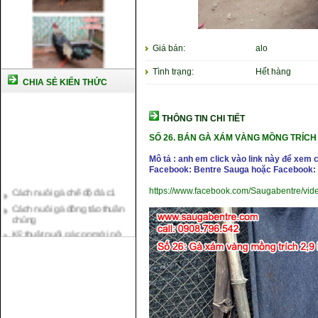
Giá bán:
alo
Tình trạng:
Hết hàng
CHIA SẺ KIẾN THỨC
THÔNG TIN CHI TIẾT
SỐ 26. BÁN GÀ XÁM VÀNG MỒNG TRÍCH
Mô tả : anh em click vào link này để xem 
Facebook: Bentre Sauga hoặc Facebook: 
Cách nuôi gà chế độ đá c1
https://www.facebook.com/Saugabentre/vi
Cách nuôi gà đông tảo thuần
chủng
Kỹ thuật nuôi gà con mới nở
Hướng dẫn nuôi gà đá
Tại sao bạn cần biết cách nuôi
gà chọi ?
Cách điều trị bệnh sổ mũi cho
gà