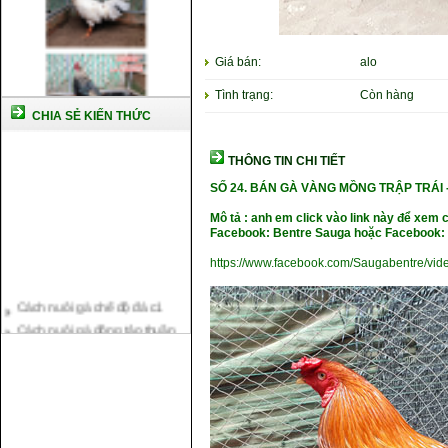
Giá bán:
alo
Tình trạng:
Còn hàng
CHIA SẺ KIẾN THỨC
THÔNG TIN CHI TIẾT
SỐ 24. BÁN GÀ VÀNG MỒNG TRẬP TRÁI 
Mô tả : anh em click vào link này để xem 
Facebook: Bentre Sauga hoặc Facebook: 
https://www.facebook.com/Saugabentre/vi
Cách nuôi gà chế độ đá c1
Cách nuôi gà đông tảo thuần
chủng
Kỹ thuật nuôi gà con mới nở
Hướng dẫn nuôi gà đá
Tại sao bạn cần biết cách nuôi
gà chọi ?
Cách điều trị bệnh sổ mũi cho
gà