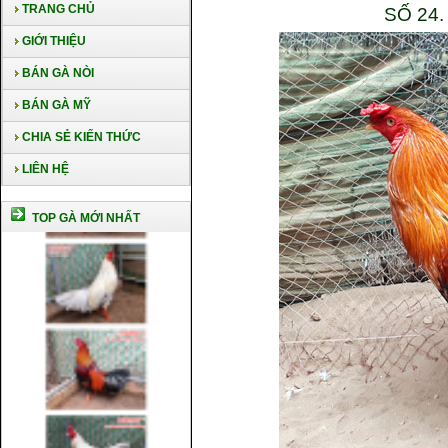
TRANG CHỦ
SỐ 24
GIỚI THIỆU
BÁN GÀ NÒI
BÁN GÀ MỸ
CHIA SẺ KIẾN THỨC
LIÊN HỆ
TOP GÀ MỚI NHẤT