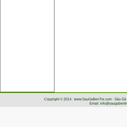
Copyright
©
2014.
www.SauGaBenTre.com - Sáu Gà Bến
Email: info@saugabentr