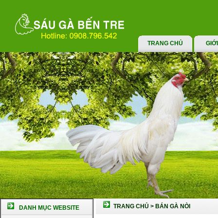
TRANG CHỦ
GIỚ
TRANG CHỦ
>
BÁN GÀ NÒI
DANH MỤC WEBSITE