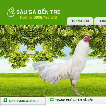
TRANG CHỦ
GIỚ
TRANG CHỦ
>
BÁN GÀ NÒI
DANH MỤC WEBSITE