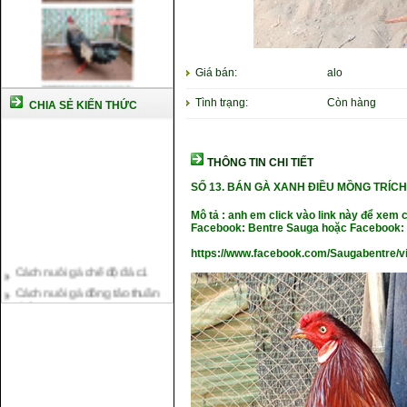
Giá bán:
alo
Tình trạng:
Còn hàng
CHIA SẺ KIẾN THỨC
THÔNG TIN CHI TIẾT
SỐ 13.
BÁN GÀ XANH ĐIỀU MỒNG TRÍCH
Mô tả : anh em click vào link này để xem 
Facebook: Bentre Sauga hoặc Facebook: 
https://www.facebook.com/Saugabentre/
Cách nuôi gà chế độ đá c1
Cách nuôi gà đông tảo thuần
chủng
Kỹ thuật nuôi gà con mới nở
Hướng dẫn nuôi gà đá
Tại sao bạn cần biết cách nuôi
gà chọi ?
Cách điều trị bệnh sổ mũi cho
gà