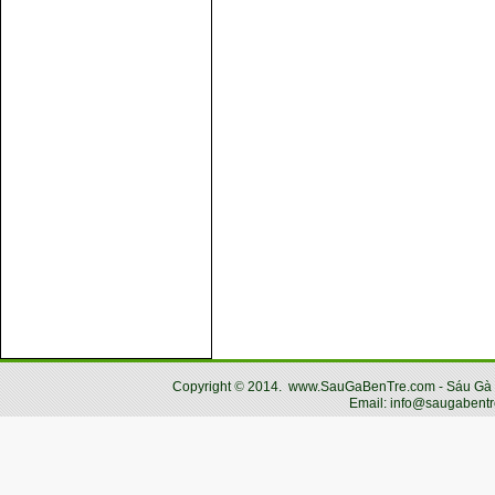
Copyright
©
2014.
www.SauGaBenTre.com - Sáu Gà Bến
Email: info@saugabentr