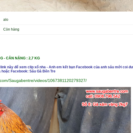
alo
Còn hàng
G -
CÂN NẶ
NG : 2,7 KG
 link này để xem clip xổ nha - Anh em kết bạn Facebook của anh sáu mới coi đư
 hoặc Facebook: Sáu Gà Bến Tre
k.com/Saugabentre/videos/1067381120279327/