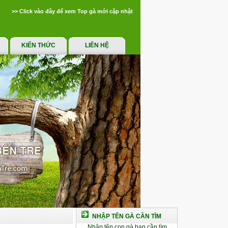
>> Click vào đây để xem Top gà mới cập nhật
KIẾN THỨC
LIÊN HỆ
NHẬP TÊN GÀ CẦN TÌM
Nhập tên con gà bạn cần tìm