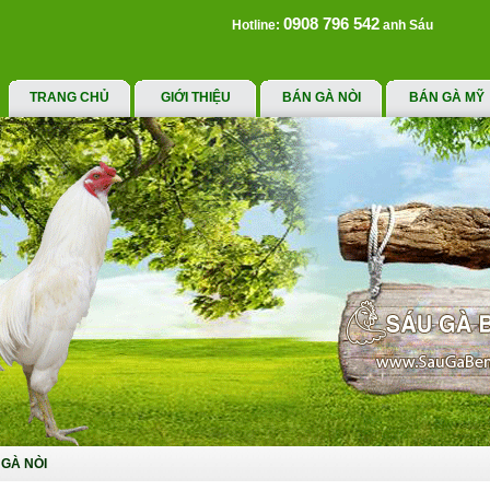
0908 796 542
Hotline:
anh Sáu
TRANG CHỦ
GIỚI THIỆU
BÁN GÀ NÒI
BÁN GÀ MỸ
GÀ NÒI