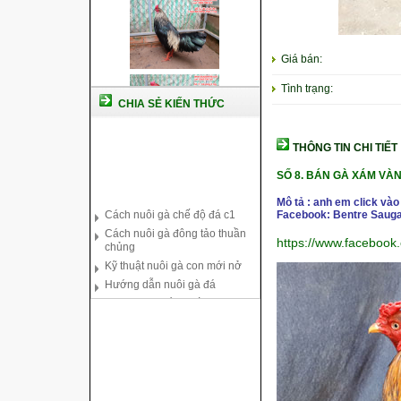
Giá bán:
Tình trạng:
CHIA SẺ KIẾN THỨC
THÔNG TIN CHI TIẾT
SỐ 8.
BÁN GÀ XÁM VÀN
Cách nuôi gà chế độ đá c1
Mô tả : anh em click vào
Cách nuôi gà đông tảo thuần
Facebook: Bentre Sauga
chủng
https://www.faceboo
Kỹ thuật nuôi gà con mới nở
Hướng dẫn nuôi gà đá
Tại sao bạn cần biết cách nuôi
gà chọi ?
Cách điều trị bệnh sổ mũi cho
gà