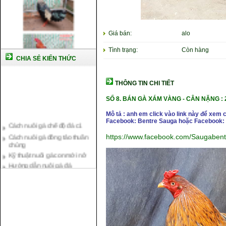
Giá bán:
alo
Tình trạng:
Còn hàng
CHIA SẺ KIẾN THỨC
THÔNG TIN CHI TIẾT
SỐ 8.
BÁN GÀ XÁM VÀNG -
CÂN NẶ
NG : 
Mô tả : anh em click vào link này để xem 
Cách nuôi gà chế độ đá c1
Facebook: Bentre Sauga hoặc Facebook: 
Cách nuôi gà đông tảo thuần
chủng
https://www.facebook.com/Saugaben
Kỹ thuật nuôi gà con mới nở
Hướng dẫn nuôi gà đá
Tại sao bạn cần biết cách nuôi
gà chọi ?
Cách điều trị bệnh sổ mũi cho
gà