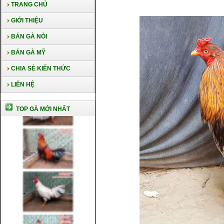
TRANG CHỦ
GIỚI THIỆU
BÁN GÀ NÒI
BÁN GÀ MỸ
CHIA SẺ KIẾN THỨC
LIÊN HỆ
TOP GÀ MỚI NHẤT