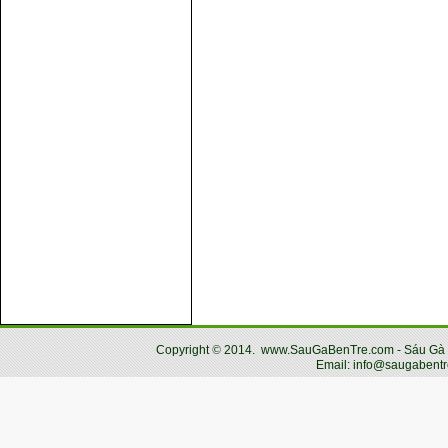
Copyright
©
2014.
www.SauGaBenTre.com - Sáu Gà Bến
Email: info@saugabentr