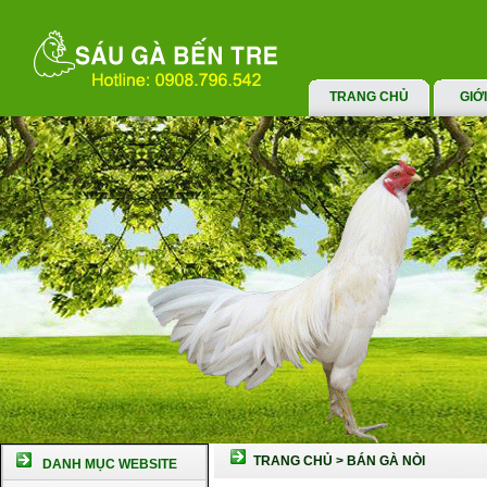
TRANG CHỦ
GIỚ
TRANG CHỦ
>
BÁN GÀ NÒI
DANH MỤC WEBSITE