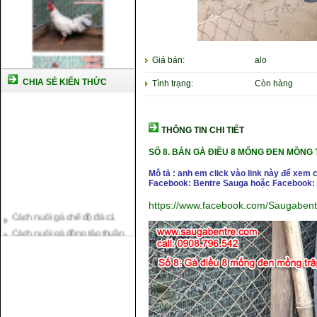
Giá bán:
alo
CHIA SẺ KIẾN THỨC
Tình trạng:
Còn hàng
THÔNG TIN CHI TIẾT
SỐ 8.
BÁN GÀ ĐIỀU 8 MỐNG ĐEN MỒNG T
Mô tả : anh em click vào link này để xem 
Facebook: Bentre Sauga hoặc Facebook: 
Cách nuôi gà chế độ đá c1
https://www.facebook.com/Saugaben
Cách nuôi gà đông tảo thuần
chủng
Kỹ thuật nuôi gà con mới nở
Hướng dẫn nuôi gà đá
Tại sao bạn cần biết cách nuôi
gà chọi ?
Cách điều trị bệnh sổ mũi cho
gà