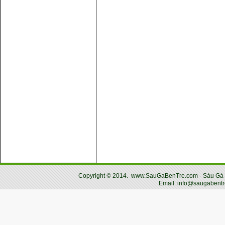
Copyright
©
2014.
www.SauGaBenTre.com - Sáu Gà Bến
Email: info@saugabentr