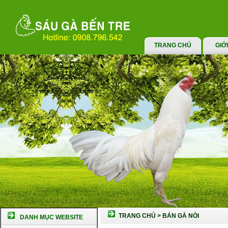
TRANG CHỦ
GIỚ
TRANG CHỦ
>
BÁN GÀ NÒI
DANH MỤC WEBSITE