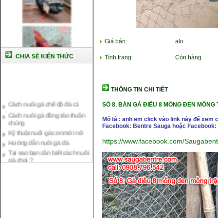
Giá bán:
alo
CHIA SẺ KIẾN THỨC
Tình trạng:
Còn hàng
THÔNG TIN CHI TIẾT
Cách nuôi gà chế độ đá c1
SỐ 8.
BÁN GÀ ĐIỀU 8 MỐNG ĐEN MỒNG T
Cách nuôi gà đông tảo thuần
chủng
Mô tả : anh em click vào link này để xem 
Kỹ thuật nuôi gà con mới nở
Facebook: Bentre Sauga hoặc Facebook: 
Hướng dẫn nuôi gà đá
https://www.facebook.com/Saugaben
Tại sao bạn cần biết cách nuôi
gà chọi ?
Cách điều trị bệnh sổ mũi cho
gà