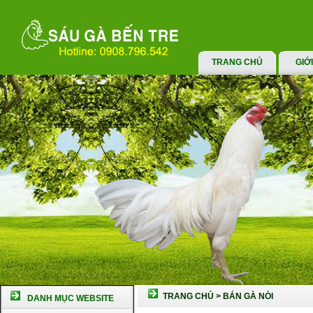
TRANG CHỦ
GIỚ
TRANG CHỦ
>
BÁN GÀ NÒI
DANH MỤC WEBSITE