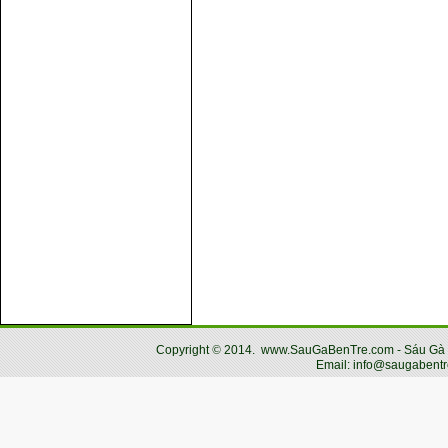
Copyright
©
2014.
www.SauGaBenTre.com - Sáu Gà Bến
Email: info@saugabentr