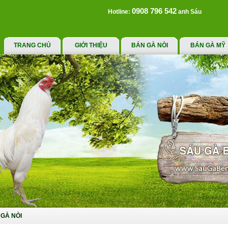
0908 796 542
Hotline:
anh Sáu
TRANG CHỦ
GIỚI THIỆU
BÁN GÀ NÒI
BÁN GÀ MỸ
GÀ NÒI