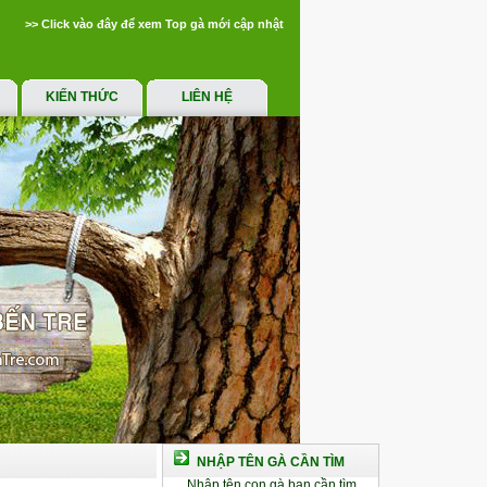
>> Click vào đây để xem Top gà mới cập nhật
KIẾN THỨC
LIÊN HỆ
NHẬP TÊN GÀ CẦN TÌM
Nhập tên con gà bạn cần tìm