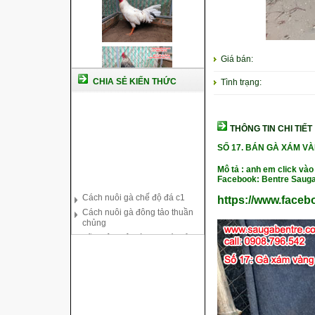
Giá bán:
CHIA SẺ KIẾN THỨC
Tình trạng:
THÔNG TIN CHI TIẾT
SỐ 17.
BÁN GÀ XÁM VÀ
Mô tả : anh em click vào
Cách nuôi gà chế độ đá c1
Facebook: Bentre Sauga
Cách nuôi gà đông tảo thuần
https://www.face
chủng
Kỹ thuật nuôi gà con mới nở
Hướng dẫn nuôi gà đá
Tại sao bạn cần biết cách nuôi
gà chọi ?
Cách điều trị bệnh sổ mũi cho
gà