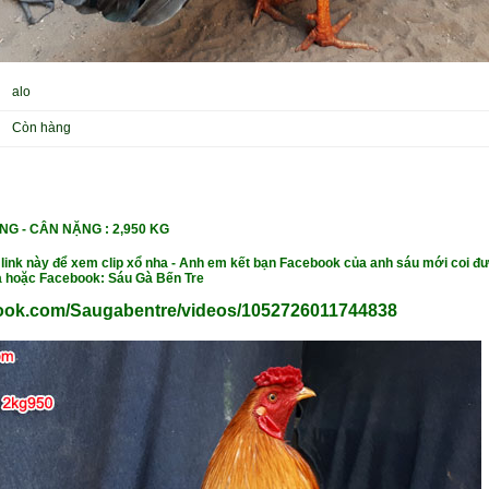
alo
Còn hàng
NG -
CÂN NẶ
NG : 2,950 KG
 link này để xem clip xổ nha - Anh em kết bạn Facebook của anh sáu mới coi đư
 hoặc Facebook: Sáu Gà Bến Tre
book.com/Saugabentre/videos/1052726011744838