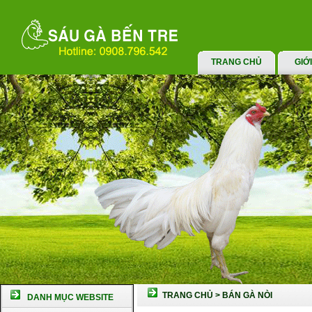
TRANG CHỦ
GIỚ
TRANG CHỦ
>
BÁN GÀ NÒI
DANH MỤC WEBSITE