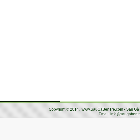
Copyright
©
2014.
www.SauGaBenTre.com - Sáu Gà Bến
Email: info@saugabentr