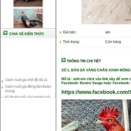
Giá bán:
alo
CHIA SẺ KIẾN THỨC
Tình trạng:
Còn hàng
THÔNG TIN CHI TIẾT
SỐ 1. BÁN GÀ VÀNG CHÂN XANH MỒNG
Cách nuôi gà chế độ đá c1
Mô tả : anh em click vào link này để xem 
Cách nuôi gà đông tảo thuần
Facebook: Bentre Sauga hoặc Facebook: 
chủng
https://www.facebook.com/
Kỹ thuật nuôi gà con mới nở
Hướng dẫn nuôi gà đá
Tại sao bạn cần biết cách nuôi
gà chọi ?
Cách điều trị bệnh sổ mũi cho
gà