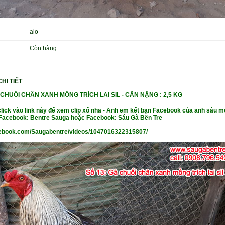
alo
Còn hàng
HI TIẾT
CHUỐI CHÂN XANH MỒNG TRÍCH LAI SIL - CÂN
NẶ
NG : 2,5 KG
click vào link này để xem clip xổ nha - Anh em kết bạn Facebook của anh sáu m
- Facebook: Bentre Sauga hoặc Facebook: Sáu Gà Bến Tre
cebook.com/Saugabentre/videos/1047016322315807/