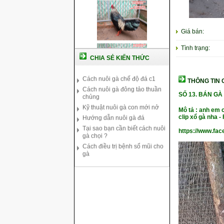
Giá bán:
Tình trạng:
CHIA SẺ KIẾN THỨC
Cách nuôi gà chế độ đá c1
Cách nuôi gà đông tảo thuần
THÔNG TIN C
chủng
Kỹ thuật nuôi gà con mới nở
SỐ 13.
BÁN GÀ 
Hướng dẫn nuôi gà đá
Mô tả : anh em 
Tại sao bạn cần biết cách nuôi
clip xổ gà nha 
gà chọi ?
https://www.fa
Cách điều trị bệnh sổ mũi cho
gà