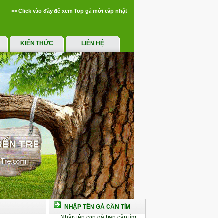
>> Click vào đây để xem Top gà mới cập nhật
KIẾN THỨC
LIÊN HỆ
NHẬP TÊN GÀ CẦN TÌM
Nhập tên con gà bạn cần tìm