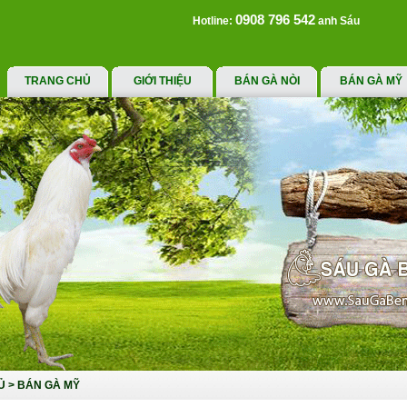
0908 796 542
Hotline:
anh Sáu
TRANG CHỦ
GIỚI THIỆU
BÁN GÀ NÒI
BÁN GÀ MỸ
Ủ
>
BÁN GÀ MỸ