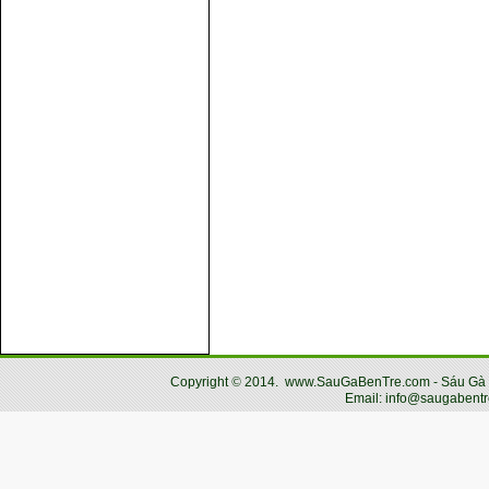
Copyright
©
2014.
www.SauGaBenTre.com - Sáu Gà Bến
Email: info@saugabentr