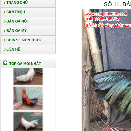
TRANG CHỦ
SỐ 11. B
GIỚI THIỆU
BÁN GÀ NÒI
BÁN GÀ MỸ
CHIA SẺ KIẾN THỨC
LIÊN HỆ
TOP GÀ MỚI NHẤT