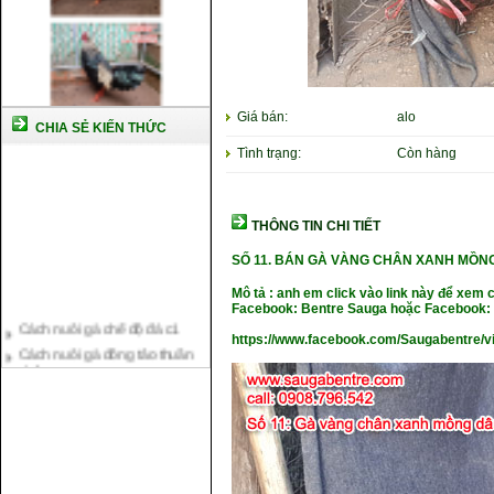
Giá bán:
alo
CHIA SẺ KIẾN THỨC
Tình trạng:
Còn hàng
THÔNG TIN CHI TIẾT
SỐ 11.
BÁN GÀ VÀNG CHÂN XANH MỒN
Mô tả : anh em click vào link này để xem 
Facebook: Bentre Sauga hoặc Facebook: 
Cách nuôi gà chế độ đá c1
Cách nuôi gà đông tảo thuần
https://www.facebook.com/Saugabentre/
chủng
Kỹ thuật nuôi gà con mới nở
Hướng dẫn nuôi gà đá
Tại sao bạn cần biết cách nuôi
gà chọi ?
Cách điều trị bệnh sổ mũi cho
gà