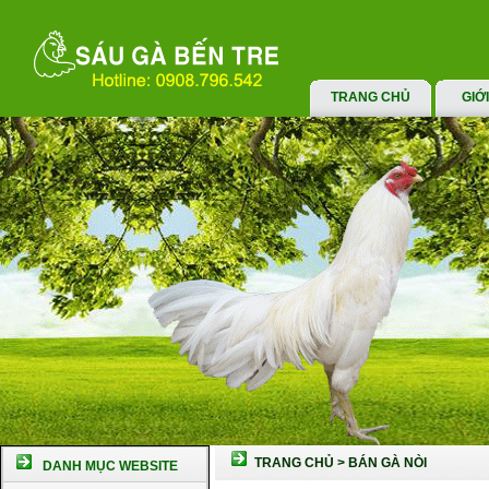
TRANG CHỦ
GIỚ
TRANG CHỦ
>
BÁN GÀ NÒI
DANH MỤC WEBSITE