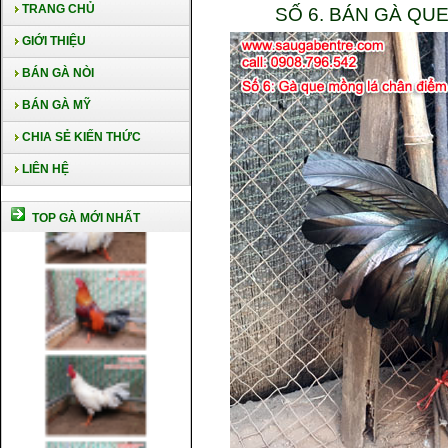
TRANG CHỦ
SỐ 6. BÁN GÀ QU
GIỚI THIỆU
BÁN GÀ NÒI
BÁN GÀ MỸ
CHIA SẺ KIẾN THỨC
LIÊN HỆ
TOP GÀ MỚI NHẤT