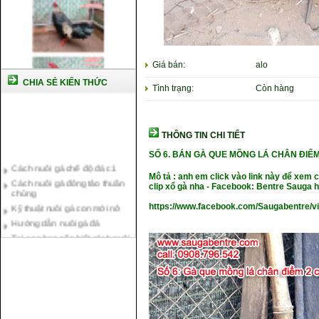
Giá bán:
alo
CHIA SẺ KIẾN THỨC
Tình trạng:
Còn hàng
THÔNG TIN CHI TIẾT
SỐ 6. BÁN GÀ QUE MỒNG LÁ CHÂN ĐIỂ
Cách nuôi gà chế độ đá c1
Cách nuôi gà đông tảo thuần
Mô tả : anh em click vào link này để xem
chủng
clip xổ gà nha - Facebook: Bentre Sauga
Kỹ thuật nuôi gà con mới nở
https://www.facebook.com/Saugabentre/
Hướng dẫn nuôi gà đá
Tại sao bạn cần biết cách nuôi
gà chọi ?
Cách điều trị bệnh sổ mũi cho
gà