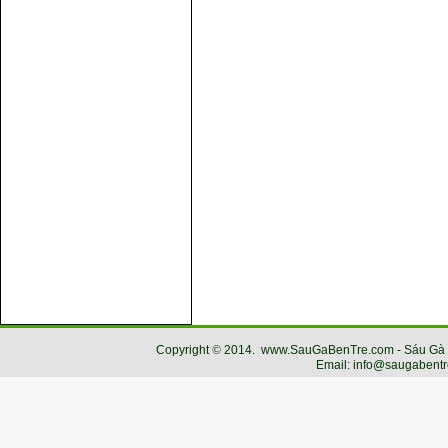
Copyright
©
2014.
www.SauGaBenTre.com - Sáu Gà Bến
Email: info@saugabentr