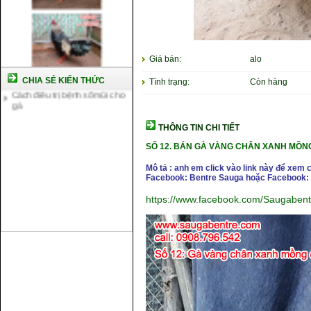
Cách nuôi gà đông tảo thuần
chủng
Kỹ thuật nuôi gà con mới nở
Hướng dẫn nuôi gà đá
Tại sao bạn cần biết cách nuôi
Giá bán:
alo
gà chọi ?
CHIA SẺ KIẾN THỨC
Cách điều trị bệnh sổ mũi cho
Tình trạng:
Còn hàng
gà
THÔNG TIN CHI TIẾT
SỐ 12.
BÁN GÀ VÀNG CHÂN XANH MỒN
Mô tả : anh em click vào link này để xem 
Facebook: Bentre Sauga hoặc Facebook: 
https://www.facebook.com/Saugaben