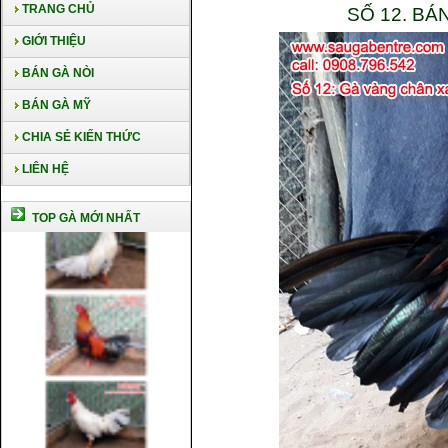
TRANG CHỦ
SỐ 12. B
GIỚI THIỆU
BÁN GÀ NÒI
BÁN GÀ MỸ
CHIA SẺ KIẾN THỨC
LIÊN HỆ
TOP GÀ MỚI NHẤT
Cách nuôi gà chế độ đá c1