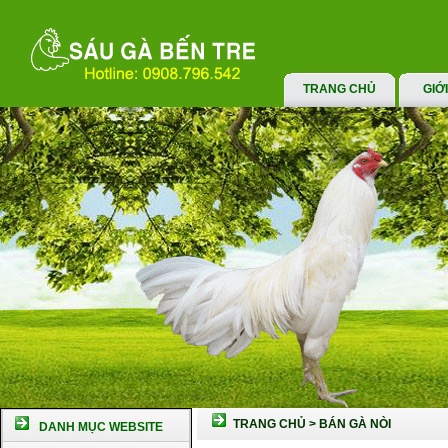
TRANG CHỦ
GIỚ
TRANG CHỦ
>
BÁN GÀ NÒI
DANH MỤC WEBSITE